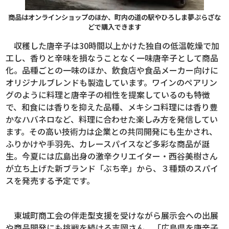
商品はオンラインショップのほか、町内の道の駅やひろしま夢ぷらざな
どで購入できます
収穫した唐辛子は30時間以上かけた独自の低温乾燥で加
工し、香りと辛味を損なうことなく一味唐辛子として商品
化。品種ごとの一味のほか、飲食店や食品メーカー向けに
オリジナルブレンドも製造しています。ワインのペアリン
グのように料理と唐辛子の相性を提案しているのも特徴
で、和食には香りを抑えた品種、メキシコ料理には香り豊
かなハバネロなど、料理に合わせた楽しみ方を発信してい
ます。その高い技術力は企業との共同開発にも生かされ、
ふりかけや手羽先、カレースパイスなど多彩な商品が誕
生。今夏には広島出身の激辛クリエイター・西谷美樹さん
が立ち上げた新ブランド「ぶち辛」から、３種類のスパイ
スを発売する予定です。
東城町商工会の伴走型支援を受けながら展示会への出展
や商品開発にも挑戦を続ける吉岡さん。「広島県を唐辛子