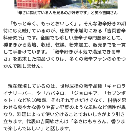
「辛さに悶えている人を見るのが好きです」と笑う吉岡さん
「もっと辛く、もっとおいしく」。そんな激辛好きの期
待に応え続けているのが、庄原市東城町にある「吉岡香辛
料研究所」です。全国でも珍しい唐辛子専門農家として、
種まきから栽培、収穫、乾燥、粉末加工、販売までを一貫
して手掛けています。「激辛好きが本気で満足できる辛
さ」を追求した商品づくりは、多くの激辛ファンの心をつ
かんで離しません。
現在栽培しているのは、世界屈指の激辛品種「キャロラ
イナリーパー」や「ハバネロ」「ジョロキア」「セブンポ
ット」など約10種類。それぞれ辛さだけでなく、柑橘を思
わせる爽やかな香りや青い野菜のような風味など個性が異
なり、料理によって使い分けることでおいしさがより引き
立ちます。代表の吉岡紘さんは「辛さはもちろん、香りま
で楽しんでほしい」と話します。