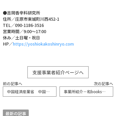
●吉岡香辛料研究所
住所／庄原市東城町川西452-1
TEL／090-1186-3516
営業時間／9:00～17:00
休み／土日曜・祝日
HP／
https://yoshiokakoshinryo.com
支援事業者紹介ページへ
前の記事へ
次の記事へ
中国経済産業省 中国地域の建設業者等を対象としたセミナーのご案内
事業所紹介－和books（祇園町商工会）
最新の記事