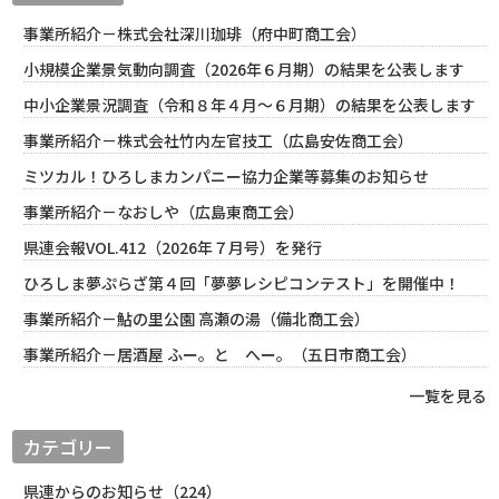
事業所紹介－株式会社深川珈琲（府中町商工会）
小規模企業景気動向調査（2026年６月期）の結果を公表します
中小企業景況調査（令和８年４月～６月期）の結果を公表します
事業所紹介－株式会社竹内左官技工（広島安佐商工会）
ミツカル！ひろしまカンパニー協力企業等募集のお知らせ
事業所紹介－なおしや（広島東商工会）
県連会報VOL.412（2026年７月号）を発行
ひろしま夢ぷらざ第４回「夢夢レシピコンテスト」を開催中！
事業所紹介－鮎の里公園 高瀬の湯（備北商工会）
事業所紹介－居酒屋 ふー。と へー。（五日市商工会）
一覧を見る
カテゴリー
県連からのお知らせ（224）