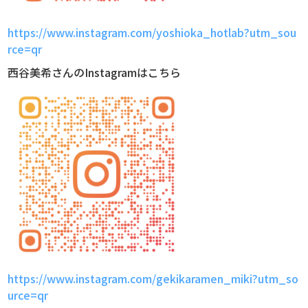
https://www.instagram.com/yoshioka_hotlab?utm_sou
rce=qr
西谷美希さんのInstagramはこちら
https://www.instagram.com/gekikaramen_miki?utm_so
urce=qr