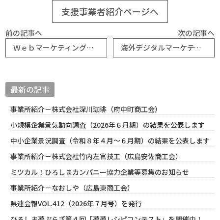
支援事業者紹介ページへ
前の記事へ
次の記事へ
Ｗｅｂマーケティング環境整備支援事業・助成金に係る伴走支援の案内
海外デジタルマーケティング入門セミナー開催のご案内
最新の記事
事業所紹介－株式会社深川珈琲（府中町商工会）
小規模企業景気動向調査（2026年６月期）の結果を公表します
中小企業景況調査（令和８年４月～６月期）の結果を公表します
事業所紹介－株式会社竹内左官技工（広島安佐商工会）
ミツカル！ひろしまカンパニー協力企業等募集のお知らせ
事業所紹介－なおしや（広島東商工会）
県連会報VOL.412（2026年７月号）を発行
ひろしま夢ぷらざ第４回「夢夢レシピコンテスト」を開催中！