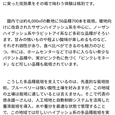
に実った完熟果をその場で味わう体験は格別です。
園内では約4,000㎡の敷地に50品種700本を栽培。暖地向
けに改良されたサザンハイブッシュ系を中心に、ノーザン
ハイブッシュ系やラビットアイ系など多彩な品種がそろい
ます。甘みの強いものや程よい酸味が楽しめるものなど、
それぞれ個性があり、食べ比べができるのも魅力のひと
つ。中には、ホームセンターなどでは手に入らない希少な
パテント品種や、実がピンク色に色づく「ピンクレモネー
ド」など珍しい品種も栽培されています。
こうした多品種栽培を支えているのは、先進的な栽培技
術。ブルーベリーは強い酸性土壌を好みますが、この地域
の土壌は栽培に適しているとは言えません。そこで代表の
徳永雄一さんは、人工培地と自動制御システムを活用した
養液栽培を導入。水や養分を最適な状態で管理すること
で、この地域では珍しいハイブッシュ系の多品種栽培を実