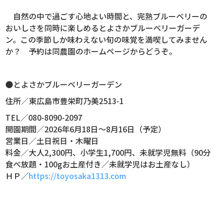
自然の中で過ごす心地よい時間と、完熟ブルーベリーの
おいしさを同時に楽しめるとよさかブルーベリーガーデ
ン。この季節しか味わえない旬の味覚を満喫してみません
か？ 予約は同農園のホームページからどうぞ。
●とよさかブルーベリーガーデン
住所／東広島市豊栄町乃美
2513-1
TEL／080-8090-2097
開園期間／2026年6月18日～8月16日（予定）
営業日／土日祝日・木曜日
料金／大人2,300円、小学生1,700円、未就学児無料（90分
食べ放題・100gお土産付き／未就学児はお土産なし）
ＨＰ／
https://toyosaka1313.com