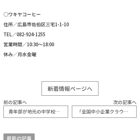
○ワキヤコーヒー
住所／広島市佐伯区三宅
1-1-10
TEL
／
082-924-1255
営業時間／
10:30
～
18:00
休み／月水金曜
新着情報ページへ
前の記事へ
次の記事へ
青年部が地元の中学校でSDGｓを学ぶ授業を実施（神辺町商工会）
「全国中小企業クラウド実践大賞 近畿・中国・四国大会」で審査員特別賞を受賞（尾道しまなみ商工会）
最新の記事