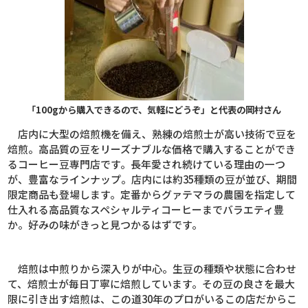
「100gから購入できるので、気軽にどうぞ」と代表の岡村さん
店内に大型の焙煎機を備え、熟練の焙煎士が高い技術で豆を
焙煎。高品質の豆をリーズナブルな価格で購入することができ
るコーヒー豆専門店です。長年愛され続けている理由の一つ
が、豊富なラインナップ。店内には約
35
種類の豆が並び、期間
限定商品も登場します。定番からグァテマラの農園を指定して
仕入れる高品質なスペシャルティコーヒーまでバラエティ豊
か。好みの味がきっと見つかるはずです。
焙煎は中煎りから深入りが中心。生豆の種類や状態に合わせ
て、焙煎士が毎日丁寧に焙煎しています。その豆の良さを最大
限に引き出す焙煎は、この道
30
年のプロがいるこの店だからこ