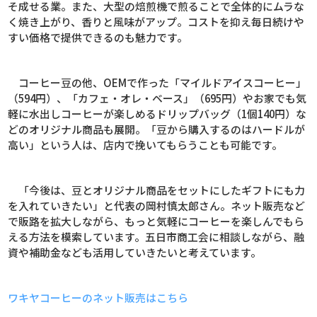
そ成せる業。また、大型の焙煎機で煎ることで全体的にムラな
く焼き上がり、香りと風味がアップ。コストを抑え毎日続けや
すい価格で提供できるのも魅力です。
コーヒー豆の他、
OEM
で作った「マイルドアイスコーヒー」
（
594
円）、「カフェ・オレ・ベース」（
695
円）やお家でも気
軽に水出しコーヒーが楽しめるドリップバッグ（
1
個
140
円）な
どのオリジナル商品も展開。「豆から購入するのはハードルが
高い」という人は、店内で挽いてもらうことも可能です。
「今後は、豆とオリジナル商品をセットにしたギフトにも力
を入れていきたい」と代表の岡村慎太郎さん。ネット販売など
で販路を拡大しながら、もっと気軽にコーヒーを楽しんでもら
える方法を模索しています。五日市商工会に相談しながら、融
資や補助金なども活用していきたいと考えています。
ワキヤコーヒーのネット販売はこちら