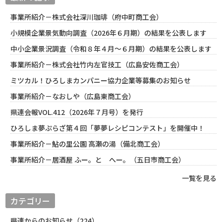
事業所紹介－株式会社深川珈琲（府中町商工会）
小規模企業景気動向調査（2026年６月期）の結果を公表します
中小企業景況調査（令和８年４月～６月期）の結果を公表します
事業所紹介－株式会社竹内左官技工（広島安佐商工会）
ミツカル！ひろしまカンパニー協力企業等募集のお知らせ
事業所紹介－なおしや（広島東商工会）
県連会報VOL.412（2026年７月号）を発行
ひろしま夢ぷらざ第４回「夢夢レシピコンテスト」を開催中！
事業所紹介－鮎の里公園 高瀬の湯（備北商工会）
事業所紹介－居酒屋 ふー。と へー。（五日市商工会）
一覧を見る
カテゴリー
県連からのお知らせ（224）