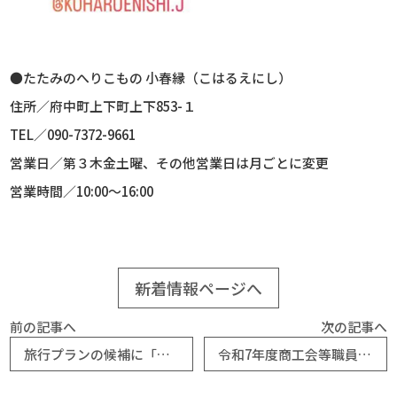
●たたみのへりこもの 小春縁（こはるえにし）
住所／府中町上下町上下
853-
１
TEL
／
090-7372-9661
営業日／第３木金土曜、その他営業日は月ごとに変更
営業時間／
10:00
～
16:00
新着情報ページへ
前の記事へ
次の記事へ
旅行プランの候補に「上下町アートツーリズム」はいかが？（上下町商工会）
令和7年度商工会等職員【経営指導員・経営支援員・経営指導員研修生】R08.04.01採用試験の実施