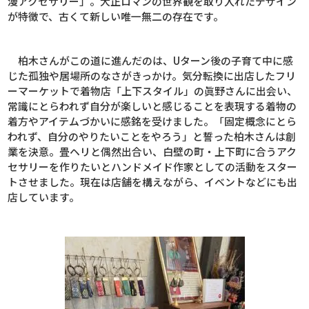
漫アクセサリー」。大正ロマンの世界観を取り入れたデザイン
が特徴で、古くて新しい唯一無二の存在です。
柏木さんがこの道に進んだのは、
U
ターン後の子育て中に感
じた孤独や居場所のなさがきっかけ。気分転換に出店したフリ
ーマーケットで着物店「上下スタイル」の眞野さんに出会い、
常識にとらわれず自分が楽しいと感じることを表現する着物の
着方やアイテムづかいに感銘を受けました。「固定概念にとら
われず、自分のやりたいことをやろう」と誓った柏木さんは創
業を決意。畳ヘリと偶然出合い、白壁の町・上下町に合うアク
セサリーを作りたいとハンドメイド作家としての活動をスター
トさせました。現在は店舗を構えながら、イベントなどにも出
店しています。