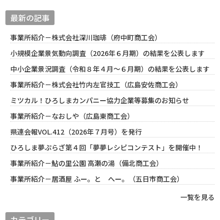
最新の記事
事業所紹介－株式会社深川珈琲（府中町商工会）
小規模企業景気動向調査（2026年６月期）の結果を公表します
中小企業景況調査（令和８年４月～６月期）の結果を公表します
事業所紹介－株式会社竹内左官技工（広島安佐商工会）
ミツカル！ひろしまカンパニー協力企業等募集のお知らせ
事業所紹介－なおしや（広島東商工会）
県連会報VOL.412（2026年７月号）を発行
ひろしま夢ぷらざ第４回「夢夢レシピコンテスト」を開催中！
事業所紹介－鮎の里公園 高瀬の湯（備北商工会）
事業所紹介－居酒屋 ふー。と へー。（五日市商工会）
一覧を見る
カテゴリー