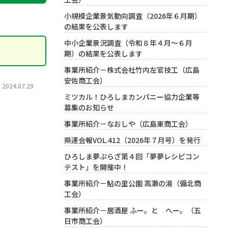
小規模企業景気動向調査（2026年６月期）
の結果を公表します
中小企業景況調査（令和８年４月～６月
期）の結果を公表します
事業所紹介－株式会社竹内左官技工（広島
安佐商工会）
024.07.29
ミツカル！ひろしまカンパニー協力企業等
募集のお知らせ
事業所紹介－なおしや（広島東商工会）
県連会報VOL.412（2026年７月号）を発行
ひろしま夢ぷらざ第４回「夢夢レシピコン
テスト」を開催中！
事業所紹介－鮎の里公園 高瀬の湯（備北商
工会）
事業所紹介－居酒屋 ふー。と へー。（五
日市商工会）