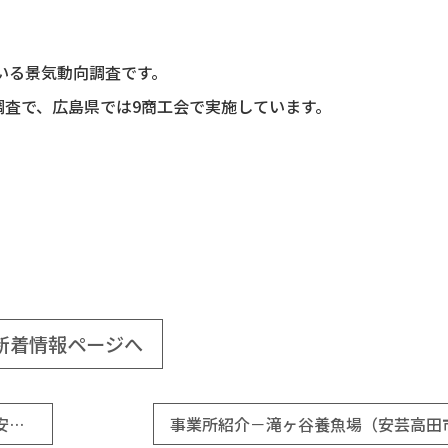
いる景気動向調査です。
調査で、広島県では9商工会で実施しています。
新着情報ページへ
事業所紹介－パーソナルトレーニングジム azzurro（安芸高田市商工会）
事業所紹介－滝ヶ谷養魚場（安芸高田