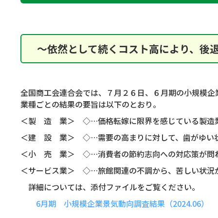
～依然として続くコスト高により、後
全国商工会連合会では、７月２６日、６月期の小規模企
業種ごとの結果の要旨は以下のとおり。
＜製 造 業＞ ◇…価格転嫁に限界を感じている製造
＜建 設 業＞ ◇…需要の高まりに対して、歯がゆい
＜小 売 業＞ ◇…消費者の節約志向への対応策が問
＜サービス業＞ ◇…旅館関連の不調から、苦しい状況
詳細については、添付ファイルをご覧ください。
6月期 小規模企業景気動向調査結果（2024.06）