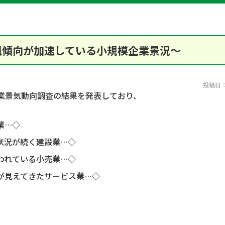
退傾向が加速している小規模企業景況～
投稿日：2
業景気動向調査の結果を発表しており、
業…◇
状況が続く建設業…◇
われている小売業…◇
が見えてきたサービス業…◇