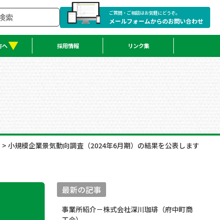
ご質問・ご相談はお気軽にどうぞ。
メールフォームからのお問い合わせ
方へ
採用情報
リンク集
せ
>
小規模企業景気動向調査（2024年6月期）の結果を公表します
最新の記事
事業所紹介－株式会社深川珈琲（府中町商
工会）