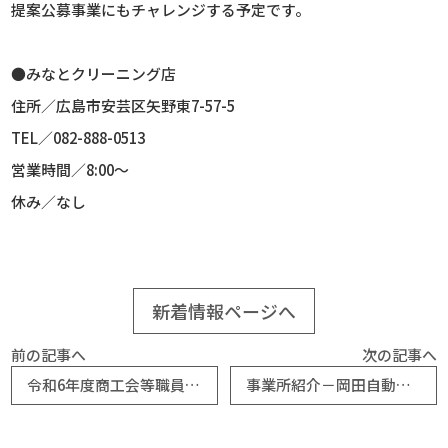
提案公募事業にもチャレンジする予定です。
●みなとクリーニング店
住所／広島市安芸区矢野東
7-57-5
TEL
／
082-888-0513
営業時間／
8:00
～
休み／なし
新着情報ページへ
前の記事へ
次の記事へ
令和6年度商工会等職員【経営指導員】R06.10.01採用試験の実施
事業所紹介－岡田自動車株式会社（広島東商工会）