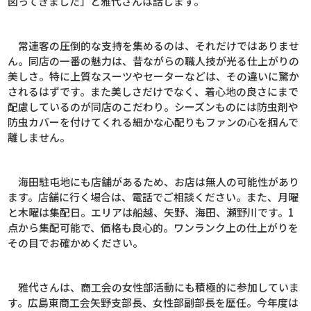
図ってきました」と雅代さんは話します。
常連客の圧倒的な支持を集めるのは、それだけではありませ
ん。同店の一番の魅力は、昔ながらの職人技が光る仕上がりの
美しさ。特に上質なスーツやセーターなどは、その違いに驚か
されるはずです。また美しさだけでなく、着心地の良さにまで
配慮しているのが同店のこだわり。シーズンものには防虫剤や
防虫カバーを付けてくれる細かな心配りもファンの心を掴んで
離しません。
海田駐屯地にも店舗があるため、お店は無人の可能性があり
ます。店舗に行く場合は、電話でご相談ください。また、月曜
と木曜は集配日。エリアは船越、矢野、海田、瀬野川です。
1
点から集配可能で、価格も良心的。ワンランク上の仕上がりを
その目でお確かめください。
雅代さんは、商工会の女性部活動にも積極的に参加していま
す。広島東商工会矢野支部長、女性部副部長を歴任。今年度は