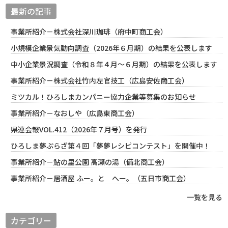
最新の記事
事業所紹介－株式会社深川珈琲（府中町商工会）
小規模企業景気動向調査（2026年６月期）の結果を公表します
中小企業景況調査（令和８年４月～６月期）の結果を公表します
事業所紹介－株式会社竹内左官技工（広島安佐商工会）
ミツカル！ひろしまカンパニー協力企業等募集のお知らせ
事業所紹介－なおしや（広島東商工会）
県連会報VOL.412（2026年７月号）を発行
ひろしま夢ぷらざ第４回「夢夢レシピコンテスト」を開催中！
事業所紹介－鮎の里公園 高瀬の湯（備北商工会）
事業所紹介－居酒屋 ふー。と へー。（五日市商工会）
一覧を見る
カテゴリー