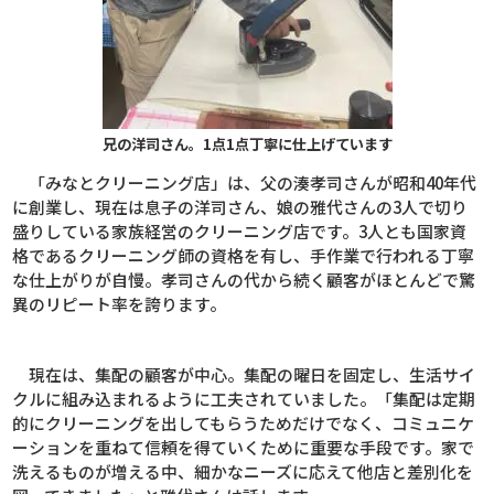
兄の洋司さん。1点1点丁寧に仕上げています
「みなとクリーニング店」は、父の湊孝司さんが昭和
40
年代
に創業し、現在は息子の洋司さん、娘の雅代さんの
3
人で切り
盛りしている家族経営のクリーニング店です。
3
人とも国家資
格であるクリーニング師の資格を有し、手作業で行われる丁寧
な仕上がりが自慢。孝司さんの代から続く顧客がほとんどで驚
異のリピート率を誇ります。
現在は、集配の顧客が中心。集配の曜日を固定し、生活サイ
クルに組み込まれるように工夫されていました。「集配は定期
的にクリーニングを出してもらうためだけでなく、コミュニケ
ーションを重ねて信頼を得ていくために重要な手段です。家で
洗えるものが増える中、細かなニーズに応えて他店と差別化を