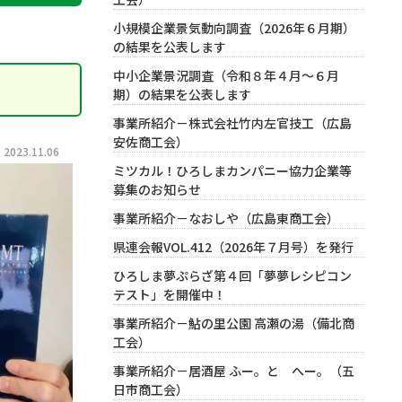
小規模企業景気動向調査（2026年６月期）
の結果を公表します
中小企業景況調査（令和８年４月～６月
期）の結果を公表します
事業所紹介－株式会社竹内左官技工（広島
安佐商工会）
023.11.06
ミツカル！ひろしまカンパニー協力企業等
募集のお知らせ
事業所紹介－なおしや（広島東商工会）
県連会報VOL.412（2026年７月号）を発行
ひろしま夢ぷらざ第４回「夢夢レシピコン
テスト」を開催中！
事業所紹介－鮎の里公園 高瀬の湯（備北商
工会）
事業所紹介－居酒屋 ふー。と へー。（五
日市商工会）