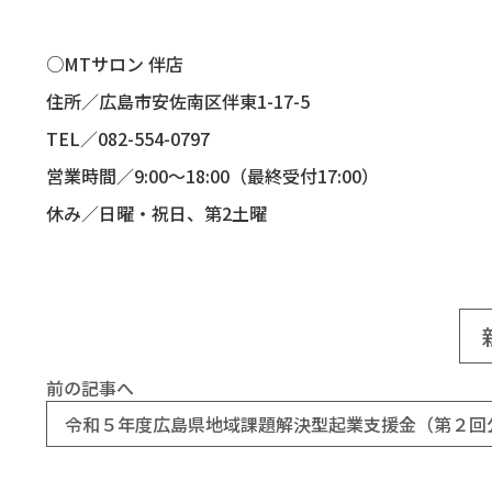
○
MT
サロン 伴店
住所／広島市安佐南区伴東
1-17-5
TEL
／
082-554-0797
営業時間／
9:00
～
18:00
（最終受付
17:00
）
休み／日曜・祝日、第
2
土曜
前の記事へ