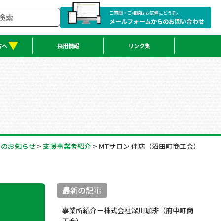
ご質問・ご相談はお気軽にどうぞ。
メールフォームからのお問い合わせ
方へ
採用情報
リンク集
らのお知らせ
>
支援事業者紹介
>
MTサロン 伴店（沼田町商工会）
最新の記事
事業所紹介－株式会社深川珈琲（府中町商
工会）