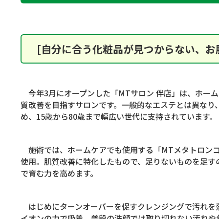
[自分に合う化粧品が見つからない、お
今年
3
月にオープンした「
MT
サロン 伴店」は、ホー
質改善を目指すサロンです。一般的なエステとは異なり
め、
15
歳から
80
歳まで幅広い世代に支持されています。
施術では、ホームケアでも使用する「
MT
メタトロン
使用。肌質改善に特化したもので、足りないものを足す
で育む力を高めます。
はじめにターンオーバーを促すクレンジングで汚れを
イオンの力で吸着。普段の洗顔では取り切れない汚れや