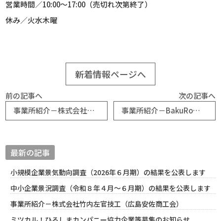
営業時間／
10:00
～
17:00
（売切れ次第終了）
休み／火水木曜
新着情報ページへ
前の記事へ
次の記事へ
事業所紹介－株式会社ファイン（沼田町商工会）
事業所紹介－BakuRo（五日市商工会）
最新の記事
小規模企業景気動向調査（2026年６月期）の結果を公表します
中小企業景況調査（令和８年４月～６月期）の結果を公表します
事業所紹介－株式会社竹内左官技工（広島安佐商工会）
ミツカル！ひろしまカンパニー協力企業等募集のお知らせ