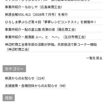
事業所紹介－なおしや（広島東商工会）
県連会報VOL.412（2026年７月号）を発行
ひろしま夢ぷらざ第４回「夢夢レシピコンテスト」を開催中！
事業所紹介－鮎の里公園 高瀬の湯（備北商工会）
事業所紹介－居酒屋 ふー。と へー。（五日市商工会）
神辺町商工会青年部の活動が評価。井原放送で新コーナー開始
（神辺町商工会）
一覧を見る
カテゴリー
県連からのお知らせ（224）
支援施策・各種団体からのお知らせ（98）
月別