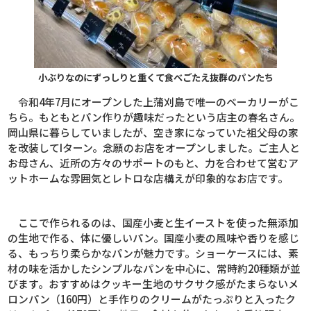
小ぶりなのにずっしりと重くて食べごたえ抜群のパンたち
令和
4
年
7
月にオープンした上蒲刈島で唯一のベーカリーがこ
ちら。もともとパン作りが趣味だったという店主の春名さん。
岡山県に暮らしていましたが、空き家になっていた祖父母の家
を改装して
I
ターン。念願のお店をオープンしました。ご主人と
お母さん、近所の方々のサポートのもと、力を合わせて営むア
ットホームな雰囲気とレトロな店構えが印象的なお店です。
ここで作られるのは、国産小麦と生イーストを使った無添加
の生地で作る、体に優しいパン。国産小麦の風味や香りを感じ
る、もっちり柔らかなパンが魅力です。ショーケースには、素
材の味を活かしたシンプルなパンを中心に、常時約
20
種類が並
びます。おすすめはクッキー生地のサクサク感がたまらないメ
ロンパン（
160
円）と手作りのクリームがたっぷりと入ったク