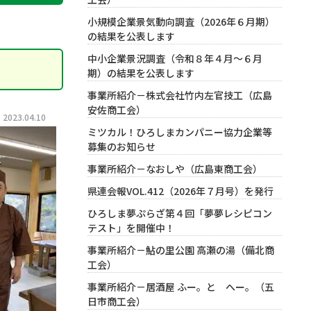
小規模企業景気動向調査（2026年６月期）
の結果を公表します
中小企業景況調査（令和８年４月～６月
期）の結果を公表します
事業所紹介－株式会社竹内左官技工（広島
安佐商工会）
023.04.10
ミツカル！ひろしまカンパニー協力企業等
募集のお知らせ
事業所紹介－なおしや（広島東商工会）
県連会報VOL.412（2026年７月号）を発行
ひろしま夢ぷらざ第４回「夢夢レシピコン
テスト」を開催中！
事業所紹介－鮎の里公園 高瀬の湯（備北商
工会）
事業所紹介－居酒屋 ふー。と へー。（五
日市商工会）