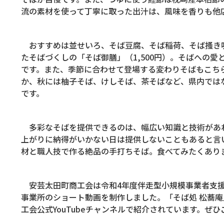
流の素材を使って丁寧に取った出汁は、風味を香りも他
おすすめは並せいろ、そば豆腐、そば稲荷、そば搔き
たそばづくしの「そば御膳」（
1,500
円）。そばへの愛
です。また、季節に合わせて登場する変わりそばもこち
か、秋には柚子そば、けしそば、茶そばなど、県内では
です。
多彩なそばを提供できるのは、幅広い知識と技術があ
上がりに納得がいかない日は提供しないこともあると言
材と職人技で作る絶品の手打ちそば。食べてみたくあり
安芸太田町商工会は令和
4
年度伴走型小規模事業者支
事業所のショート動画を制作しました。「そば処 松蕎
工会公式
YouTube
チャンネルで紹介されています。ぜひ