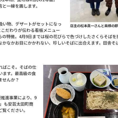
店と一線を画します。
吸い物、デザートがセットになっ
店主の松本眞一さんと奥様の節
とこだわりが伝わる看板メニュー
らの特徴。
4
月
9
日までは桜の花びらで色づけしたさくらそばを
なかなかお目にかかれない、珍しいそばに出合えます。田舎そ
ればこそ。そばの仕
います。最高級の食
ませんか？
援推進事業により、
9
庵」も安芸太田町商
ご覧ください。