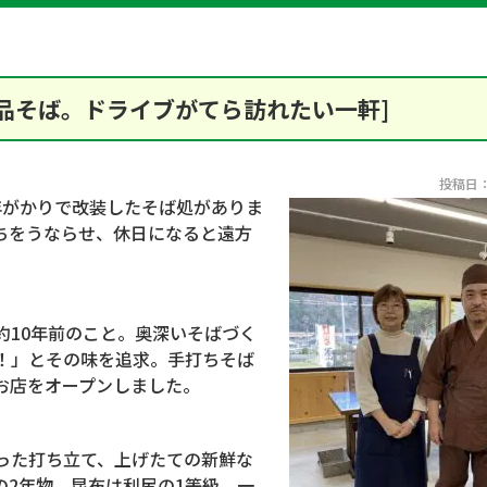
品そば。ドライブがてら訪れたい一軒]
投稿日：2
年がかりで改装したそば処がありま
ちをうならせ、休日になると遠方
約
10
年前のこと。奥深いそばづく
！」とその味を追求。手打ちそば
お店をオープンしました。
った打ち立て、上げたての新鮮な
の
2
年物、昆布は利尻の
1
等級。一