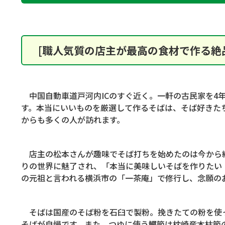
[職人気質の店主が最高の食材で作る絶
中国自動車道戸河内
IC
のすぐ近く。一軒の古民家を
4
す。本当にいいものを厳選して作るそばは、そば好きた
からも多くの人が訪れます。
店主の松本さんが趣味でそば打ちを始めたのは今から
りの世界に魅了され、「本当に美味しいそばを作りたい
の元祖と言われる横浜市の「一茶庵」で修行し、念願の
そばは国産のそば粉を石臼で製粉。挽きたての粉を使
そばが自慢です。また、つゆに使う鰹節は枕崎産本枯節