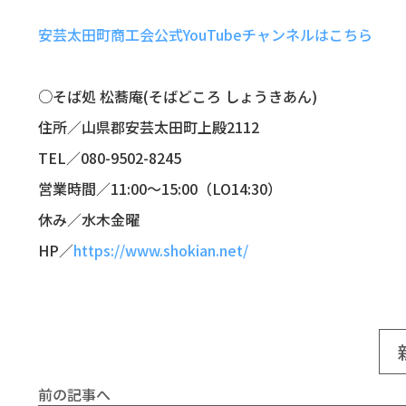
安芸太田町商工会公式
YouTube
チャンネルはこちら
○そば処 松蕎庵
(
そばどころ しょうきあん
)
住所／山県郡安芸太田町上殿
2112
TEL
／
080-9502-8245
営業時間／
11:00
～
15:00
（
LO14:30
）
休み／水木金曜
HP
／
https://www.shokian.net/
前の記事へ