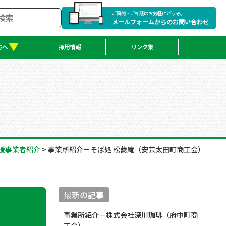
ご質問・ご相談はお気軽にどうぞ。
メールフォームからのお問い合わせ
方へ
採用情報
リンク集
援事業者紹介
>
事業所紹介－そば処 松蕎庵（安芸太田町商工会）
最新の記事
事業所紹介－株式会社深川珈琲（府中町商
工会）