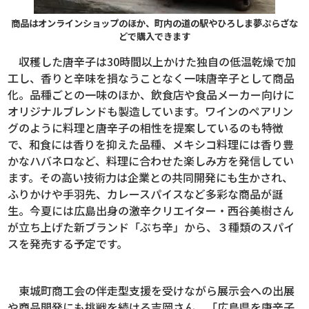
商品はオンラインショップのほか、町内の道の駅やひろしま夢ぷらざな
どで購入できます
収穫した唐辛子は30時間以上かけた独自の低温乾燥で加
工し、香りと辛味を損なうことなく一味唐辛子として商品
化。品種ごとの一味のほか、飲食店や食品メーカー向けに
オリジナルブレンドも製造しています。ワインのペアリン
グのように料理と唐辛子の相性を提案しているのも特徴
で、和食には香りを抑えた品種、メキシコ料理には香り豊
かなハバネロなど、料理に合わせた楽しみ方を発信してい
ます。その高い技術力は企業との共同開発にも生かされ、
ふりかけや手羽先、カレースパイスなど多彩な商品が誕
生。今夏には広島出身の激辛クリエイター・西谷美樹さん
が立ち上げた新ブランド「ぶち辛」から、３種類のスパイ
スを発売する予定です。
東城町商工会の伴走型支援を受けながら展示会への出展
や商品開発にも挑戦を続ける吉岡さん。「広島県を唐辛子