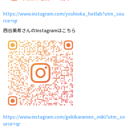
https://www.instagram.com/yoshioka_hotlab?utm_sou
rce=qr
西谷美希さんのInstagramはこちら
https://www.instagram.com/gekikaramen_miki?utm_so
urce=qr