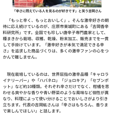
「辛さに悶えている人を見るのが好きです」と笑う吉岡さん
「もっと辛く、もっとおいしく」。そんな激辛好きの期
待に応え続けているのが、庄原市東城町にある「吉岡香辛
料研究所」です。全国でも珍しい唐辛子専門農家として、
種まきから栽培、収穫、乾燥、粉末加工、販売までを一貫
して手掛けています。「激辛好きが本気で満足できる辛
さ」を追求した商品づくりは、多くの激辛ファンの心をつ
かんで離しません。
現在栽培しているのは、世界屈指の激辛品種「キャロラ
イナリーパー」や「ハバネロ」「ジョロキア」「セブンポ
ット」など約10種類。それぞれ辛さだけでなく、柑橘を思
わせる爽やかな香りや青い野菜のような風味など個性が異
なり、料理によって使い分けることでおいしさがより引き
立ちます。代表の吉岡紘さんは「辛さはもちろん、香りま
で楽しんでほしい」と話します。