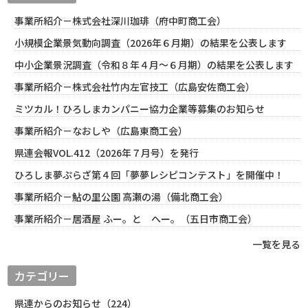
事業所紹介－株式会社深川珈琲（府中町商工会）
小規模企業景気動向調査（2026年６月期）の結果を公表します
中小企業景況調査（令和８年４月～６月期）の結果を公表します
事業所紹介－株式会社竹内左官技工（広島安佐商工会）
ミツカル！ひろしまカンパニー協力企業等募集のお知らせ
事業所紹介－なおしや（広島東商工会）
県連会報VOL.412（2026年７月号）を発行
ひろしま夢ぷらざ第４回「夢夢レシピコンテスト」を開催中！
事業所紹介－鮎の里公園 高瀬の湯（備北商工会）
事業所紹介－居酒屋 ふー。と へー。（五日市商工会）
一覧を見る
カテゴリー
県連からのお知らせ（224）