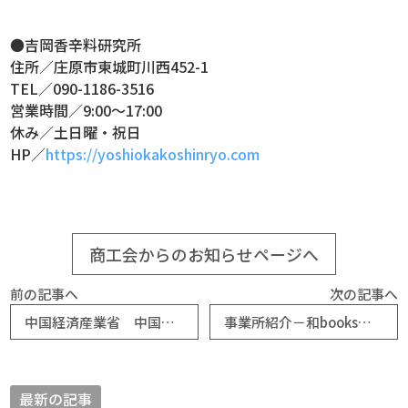
●吉岡香辛料研究所
住所／庄原市東城町川西452-1
TEL／090-1186-3516
営業時間／9:00～17:00
休み／土日曜・祝日
HP／
https://yoshiokakoshinryo.com
商工会からのお知らせページへ
前の記事へ
次の記事へ
中国経済産業省 中国地域の建設業者等を対象としたセミナーのご案内
事業所紹介－和books（祇園町商工会）
最新の記事