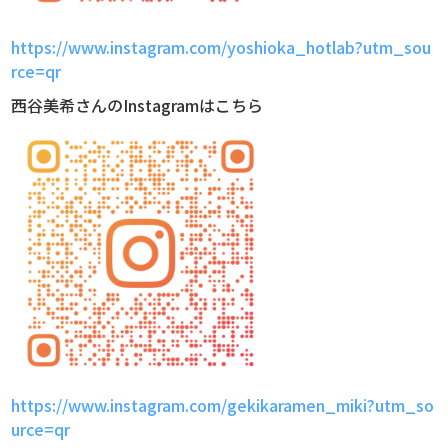
https://www.instagram.com/yoshioka_hotlab?utm_sou
rce=qr
西谷美希さんのInstagramはこちら
https://www.instagram.com/gekikaramen_miki?utm_so
urce=qr