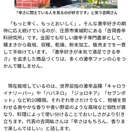
「辛さに悶えている人を見るのが好きです」と笑う吉岡さん
「もっと辛く、もっとおいしく」。そんな激辛好きの期
待に応え続けているのが、庄原市東城町にある「吉岡香辛
料研究所」です。全国でも珍しい唐辛子専門農家として、
種まきから栽培、収穫、乾燥、粉末加工、販売までを一貫
して手掛けています。「激辛好きが本気で満足できる辛
さ」を追求した商品づくりは、多くの激辛ファンの心をつ
かんで離しません。
現在栽培しているのは、世界屈指の激辛品種「キャロラ
イナリーパー」や「ハバネロ」「ジョロキア」「セブンポ
ット」など約10種類。それぞれ辛さだけでなく、柑橘を思
わせる爽やかな香りや青い野菜のような風味など個性が異
なり、料理によって使い分けることでおいしさがより引き
立ちます。代表の吉岡紘さんは「辛さはもちろん、香りま
で楽しんでほしい」と話します。