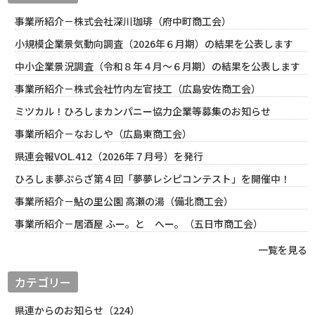
事業所紹介－株式会社深川珈琲（府中町商工会）
小規模企業景気動向調査（2026年６月期）の結果を公表します
中小企業景況調査（令和８年４月～６月期）の結果を公表します
事業所紹介－株式会社竹内左官技工（広島安佐商工会）
ミツカル！ひろしまカンパニー協力企業等募集のお知らせ
事業所紹介－なおしや（広島東商工会）
県連会報VOL.412（2026年７月号）を発行
ひろしま夢ぷらざ第４回「夢夢レシピコンテスト」を開催中！
事業所紹介－鮎の里公園 高瀬の湯（備北商工会）
事業所紹介－居酒屋 ふー。と へー。（五日市商工会）
一覧を見る
カテゴリー
県連からのお知らせ（224）