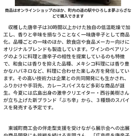
商品はオンラインショップのほか、町内の道の駅やひろしま夢ぷらざな
どで購入できます
収穫した唐辛子は30時間以上かけた独自の低温乾燥で加
工し、香りと辛味を損なうことなく一味唐辛子として商品
化。品種ごとの一味のほか、飲食店や食品メーカー向けに
オリジナルブレンドも製造しています。ワインのペアリン
グのように料理と唐辛子の相性を提案しているのも特徴
で、和食には香りを抑えた品種、メキシコ料理には香り豊
かなハバネロなど、料理に合わせた楽しみ方を発信してい
ます。その高い技術力は企業との共同開発にも生かされ、
ふりかけや手羽先、カレースパイスなど多彩な商品が誕
生。今夏には広島出身の激辛クリエイター・西谷美樹さん
が立ち上げた新ブランド「ぶち辛」から、３種類のスパイ
スを発売する予定です。
東城町商工会の伴走型支援を受けながら展示会への出展
や商品開発にも挑戦を続ける吉岡さん。「広島県を唐辛子