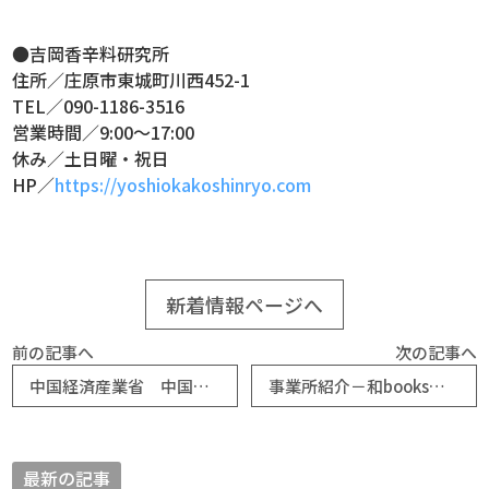
●吉岡香辛料研究所
住所／庄原市東城町川西452-1
TEL／090-1186-3516
営業時間／9:00～17:00
休み／土日曜・祝日
HP／
https://yoshiokakoshinryo.com
新着情報ページへ
前の記事へ
次の記事へ
中国経済産業省 中国地域の建設業者等を対象としたセミナーのご案内
事業所紹介－和books（祇園町商工会）
最新の記事