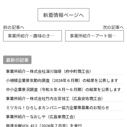
新着情報ページへ
前の記事へ
次の記事へ
事業所紹介－趣味のきもの 池田屋（沼田町商工会）
事業所紹介－アート個別（広島東商工会）
最新の記事
事業所紹介－株式会社深川珈琲（府中町商工会）
小規模企業景気動向調査（2026年６月期）の結果を公表します
中小企業景況調査（令和８年４月～６月期）の結果を公表します
事業所紹介－株式会社竹内左官技工（広島安佐商工会）
ミツカル！ひろしまカンパニー協力企業等募集のお知らせ
事業所紹介－なおしや（広島東商工会）
県連会報VOL.412（2026年７月号）を発行