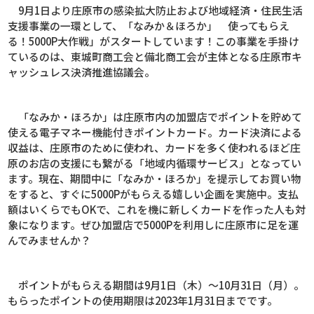
9月1日より庄原市の感染拡大防止および地域経済・住民生活
支援事業の一環として、「なみか＆ほろか」 使ってもらえ
る！5000P大作戦」がスタートしています！この事業を手掛け
ているのは、東城町商工会と備北商工会が主体となる庄原市キ
ャッシュレス決済推進協議会。
「なみか・ほろか」は庄原市内の加盟店でポイントを貯めて
使える電子マネー機能付きポイントカード。カード決済による
収益は、庄原市のために使われ、カードを多く使われるほど庄
原のお店の支援にも繋がる「地域内循環サービス」となってい
ます。現在、期間中に「なみか・ほろか」を提示してお買い物
をすると、すぐに5000Pがもらえる嬉しい企画を実施中。支払
額はいくらでもOKで、これを機に新しくカードを作った人も対
象になります。ぜひ加盟店で5000Pを利用しに庄原市に足を運
んでみませんか？
ポイントがもらえる期間は9月1日（木）～10月31日（月）。
もらったポイントの使用期限は2023年1月31日までです。