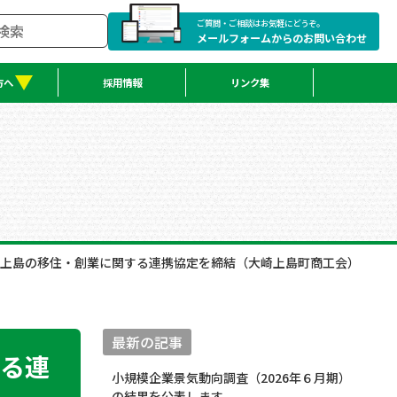
ご質問・ご相談はお気軽にどうぞ。
メールフォームからのお問い合わせ
方へ
採用情報
リンク集
上島の移住・創業に関する連携協定を締結（大崎上島町商工会）
最新の記事
る連
小規模企業景気動向調査（2026年６月期）
の結果を公表します