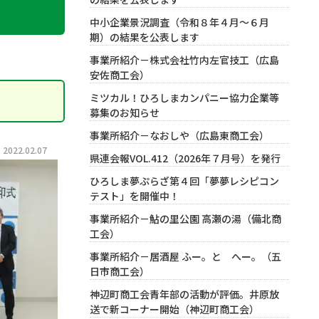
中小企業景況調査（令和８年４月～６月
期）の結果を公表します
事業所紹介－株式会社竹内左官技工（広島
安佐商工会）
ミツカル！ひろしまカンパニー協力企業等
募集のお知らせ
事業所紹介－なおしや（広島東商工会）
022.02.07
県連会報VOL.412（2026年７月号）を発行
ひろしま夢ぷらざ第４回「夢夢レシピコン
テスト」を開催中！
事業所紹介－鮎の里公園 高瀬の湯（備北商
工会）
事業所紹介－居酒屋 ふー。と へー。（五
日市商工会）
神辺町商工会青年部の活動が評価。井原放
送で新コーナー開始（神辺町商工会）