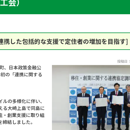
工会）
連携した包括的な支援で定住者の増加を目指す]
投稿日：2
島町、日本政策金融公
内初の「連携に関する
イルの多様化に伴い、
える大崎上島で同島に
住・創業支援に取り組
を締結しました。