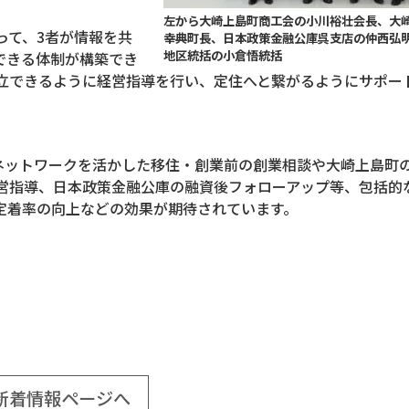
左から大崎上島町商工会の小川裕壮会長、大
て、3者が情報を共
幸典町長、日本政策金融公庫呉支店の仲西弘
地区統括の小倉悟統括
できる体制が構築でき
立できるように経営指導を行い、定住へと繋がるようにサポー
ネットワークを活かした移住・創業前の創業相談や大崎上島町
営指導、日本政策金融公庫の融資後フォローアップ等、包括的
定着率の向上などの効果が期待されています。
新着情報ページへ