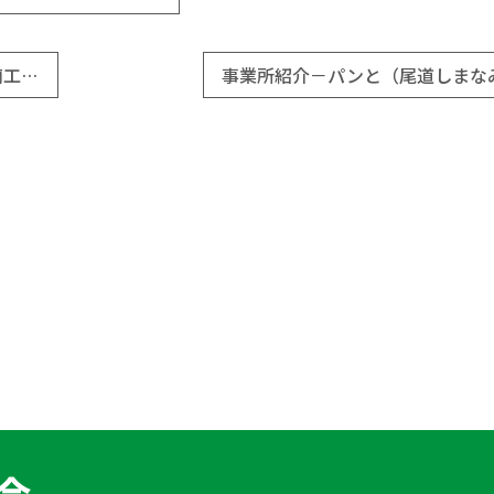
事業所紹介－りらくMOMのみせ ほりす（広島県央商工会）
事業所紹介－パンと（尾道しまな