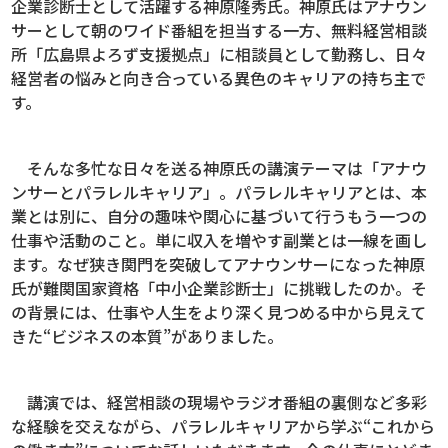
企業診断士として活躍する神原隆秀氏。神原氏はアナウン
サーとして朝のワイド番組を担当する一方、無料経営相談
所「広島県よろず支援拠点」に相談員として勤務し、日々
経営者の悩みと向き合っている異色のキャリアの持ち主で
す。
そんな多忙な日々を送る神原氏の講演テーマは「アナウ
ンサーとパラレルキャリア」。パラレルキャリアとは、本
業とは別に、自分の趣味や関心に基づいて行うもう一つの
仕事や活動のこと。単に収入を増やす副業とは一線を画し
ます。なぜ狭き関門を突破してアナウンサーになった神原
氏が難関国家資格「中小企業診断士」に挑戦したのか。そ
の背景には、仕事や人生をより深く見つめる中から見えて
きた“ビジネスの本質”がありました。
講演では、経営相談の現場やラジオ番組の裏側など多彩
な経験を交えながら、パラレルキャリアから学ぶ“これから