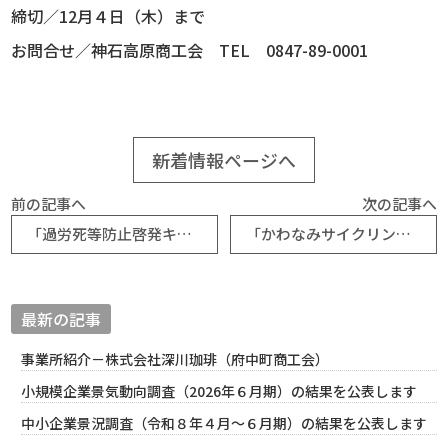
締切／12月４日（木）まで
お問合せ／神石高原商工会 TEL 0847-89-0001
新着情報ページへ
前の記事へ
次の記事へ
「過労死等防止啓発キャンペーン」のお知らせ【厚生労働省】
「かわなみサイクリングロード」を走ろう！走行会参加者募集（広島安佐商工会）
最新の記事
事業所紹介－株式会社深川珈琲（府中町商工会）
小規模企業景気動向調査（2026年６月期）の結果を公表します
中小企業景況調査（令和８年４月～６月期）の結果を公表します