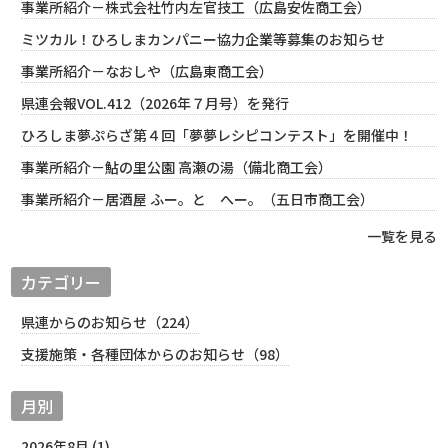
事業所紹介－株式会社竹内左官技工（広島安佐商工会）
ミツカル！ひろしまカンパニー協力企業等募集のお知らせ
事業所紹介－なおしや（広島東商工会）
県連会報VOL.412（2026年７月号）を発行
ひろしま夢ぷらざ第４回「夢夢レシピコンテスト」を開催中！
事業所紹介－鮎の里公園 高瀬の湯（備北商工会）
事業所紹介－居酒屋 ふー。と へー。（五日市商工会）
一覧を見る
カテゴリー
県連からのお知らせ（224）
支援施策・各種団体からのお知らせ（98）
月別
2026年8月 (1)