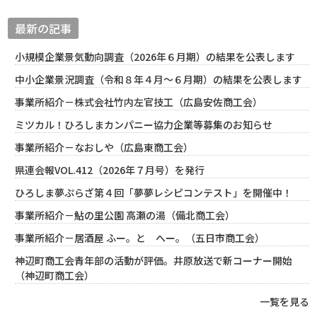
最新の記事
小規模企業景気動向調査（2026年６月期）の結果を公表します
中小企業景況調査（令和８年４月～６月期）の結果を公表します
事業所紹介－株式会社竹内左官技工（広島安佐商工会）
ミツカル！ひろしまカンパニー協力企業等募集のお知らせ
事業所紹介－なおしや（広島東商工会）
県連会報VOL.412（2026年７月号）を発行
ひろしま夢ぷらざ第４回「夢夢レシピコンテスト」を開催中！
事業所紹介－鮎の里公園 高瀬の湯（備北商工会）
事業所紹介－居酒屋 ふー。と へー。（五日市商工会）
神辺町商工会青年部の活動が評価。井原放送で新コーナー開始
（神辺町商工会）
一覧を見る