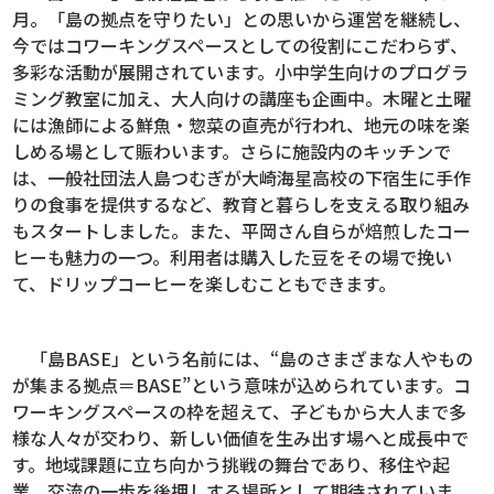
月。「島の拠点を守りたい」との思いから運営を継続し、
今ではコワーキングスペースとしての役割にこだわらず、
多彩な活動が展開されています。小中学生向けのプログラ
ミング教室に加え、大人向けの講座も企画中。木曜と土曜
には漁師による鮮魚・惣菜の直売が行われ、地元の味を楽
しめる場として賑わいます。さらに施設内のキッチンで
は、一般社団法人島つむぎが大崎海星高校の下宿生に手作
りの食事を提供するなど、教育と暮らしを支える取り組み
もスタートしました。また、平岡さん自らが焙煎したコー
ヒーも魅力の一つ。利用者は購入した豆をその場で挽い
て、ドリップコーヒーを楽しむこともできます。
「島BASE」という名前には、“島のさまざまな人やもの
が集まる拠点＝BASE”という意味が込められています。コ
ワーキングスペースの枠を超えて、子どもから大人まで多
様な人々が交わり、新しい価値を生み出す場へと成長中で
す。地域課題に立ち向かう挑戦の舞台であり、移住や起
業、交流の一歩を後押しする場所として期待されていま