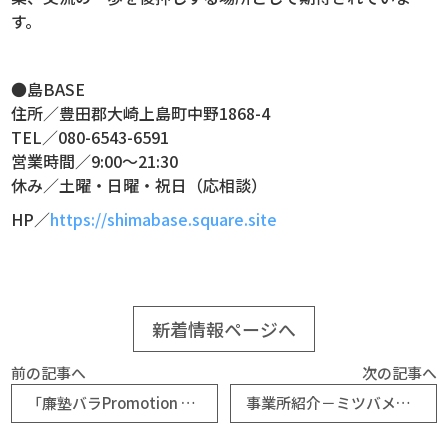
す。
●島BASE
住所／豊田郡大崎上島町中野1868-4
TEL／080-6543-6591
営業時間／9:00～21:30
休み／土曜・日曜・祝日（応相談）
HP／
https://shimabase.square.site
新着情報ページへ
前の記事へ
次の記事へ
「廉塾バラPromotion team」が始動！（神辺町商工会女性部）
事業所紹介－ミツバメタル株式会社（神辺町商工会）