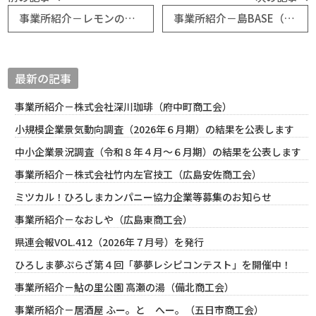
事業所紹介－レモンの卵農園（大崎上島町商工会）
事業所紹介－島BASE（大崎上島町商工会）
最新の記事
事業所紹介－株式会社深川珈琲（府中町商工会）
小規模企業景気動向調査（2026年６月期）の結果を公表します
中小企業景況調査（令和８年４月～６月期）の結果を公表します
事業所紹介－株式会社竹内左官技工（広島安佐商工会）
ミツカル！ひろしまカンパニー協力企業等募集のお知らせ
事業所紹介－なおしや（広島東商工会）
県連会報VOL.412（2026年７月号）を発行
ひろしま夢ぷらざ第４回「夢夢レシピコンテスト」を開催中！
事業所紹介－鮎の里公園 高瀬の湯（備北商工会）
事業所紹介－居酒屋 ふー。と へー。（五日市商工会）