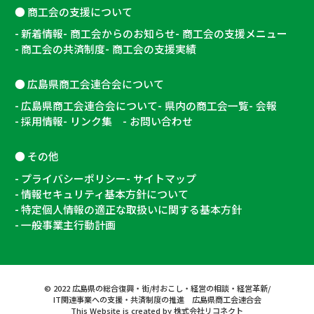
商工会の支援について
新着情報
商工会からのお知らせ
商工会の支援メニュー
商工会の共済制度
商工会の支援実績
広島県商工会連合会について
広島県商工会連合会について
県内の商工会一覧
会報
採用情報
リンク集
お問い合わせ
その他
プライバシーポリシー
サイトマップ
情報セキュリティ基本方針について
特定個人情報の適正な取扱いに関する基本方針
一般事業主行動計画
©
2022
広島県の総合復興・街/村おこし・経営の相談・経営革新/
IT関連事業への支援・共済制度の推進 広島県商工会連合会
This Website is created by
株式会社リコネクト