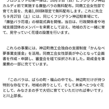
プロジェクトの第一弾は、
10
月５日（日）にフジグラン神辺
カルディ前で実施する廉塾バラの無料配布。同商工会女性部で
育てた苗を、先着
1,000
鉢限定で無料配布します。これに先立
ち９月
27
日（土）には、同じくフジグラン神辺駐車場にて、
「廉塾バラ花壇」の植栽式典を開催。当日は、行政関係者や地
域支援団体のメンバーを来賓として迎え、地域の方と一緒に育
て、見守っていく花壇の設置を行います。
これらの事業には、神辺町商工会独自の支援制度「かんなべ
夢事業支援金」を活用。同商工会女性部員が中心となって企画
書を作成・申請し、審査会を経て採択されました。助成金を事
業費の一部に充てています。
「このバラは、ばらの町・福山の中でも、神辺町だけが持つ
特別な存在です。地域の誇りとして、そして未来へとつなぐ花
として、みなさまの手で大切に育てていただければ幸いです」
と川上部長。