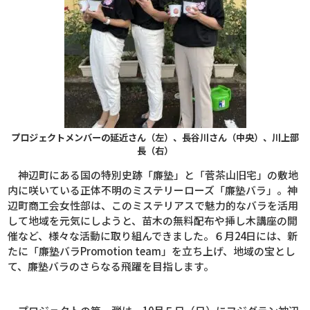
プロジェクトメンバーの延近さん（左）、長谷川さん（中央）、川上部
長（右）
神辺町にある国の特別史跡「廉塾」と「菅茶山旧宅」の敷地
内に咲いている正体不明のミステリーローズ「廉塾バラ」。神
辺町商工会女性部は、このミステリアスで魅力的なバラを活用
して地域を元気にしようと、苗木の無料配布や挿し木講座の開
催など、様々な活動に取り組んできました。６月
24
日には、新
たに「廉塾バラ
Promotion team
」を立ち上げ、地域の宝とし
て、廉塾バラのさらなる飛躍を目指します。