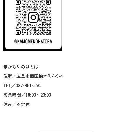
●かもめのはとば
住所／広島市西区楠木町
4-9-4
TEL
／
082-961-5505
営業時間／
18:00
～
23:00
休み／不定休