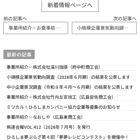
新着情報ページへ
前の記事へ
次の記事へ
事業所紹介－お食事処 はまや（尾道しまなみ商工会）
小規模企業景気動向調査（2025年５月期）の結果を公表します
最新の記事
事業所紹介－株式会社深川珈琲（府中町商工会）
小規模企業景気動向調査（2026年６月期）の結果を公表します
中小企業景況調査（令和８年４月～６月期）の結果を公表します
事業所紹介－株式会社竹内左官技工（広島安佐商工会）
ミツカル！ひろしまカンパニー協力企業等募集のお知らせ
事業所紹介－なおしや（広島東商工会）
県連会報VOL.412（2026年７月号）を発行
ひろしま夢ぷらざ第４回「夢夢レシピコンテスト」を開催中！