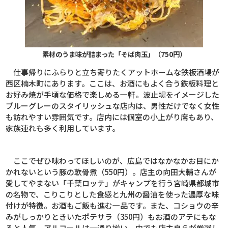
素材のうま味が詰まった「そば肉玉」（750円）
仕事帰りにふらりと立ち寄りたくアットホームな鉄板酒場が
西区楠木町にあります。ここは、お酒にもよく合う鉄板料理と
お好み焼が手頃な価格で楽しめる一軒。波止場をイメージした
ブルーグレーのスタイリッシュな店内は、男性だけでなく女性
も訪れやすい雰囲気です。店内には個室の小上がり席もあり、
家族連れも多く利用しています。
ここでぜひ味わってほしいのが、広島ではなかなかお目にか
かれないという豚の軟骨煮（
550
円）。店主の向田大輔さんが
愛してやまない「千葉ロッテ」がキャンプを行う宮崎県都城市
の名物で、こりこりとした食感と九州の醤油を使った濃厚な味
付けが特徴。お酒もご飯も進む一品です。また、コショウの辛
みがしっかりときいたポテサラ（
350
円）もお酒のアテにもな
ると人気。アルコールは一通り揃い、中でも店主自らが厳選し