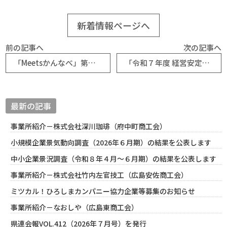
新着情報ページへ
前の記事へ
次の記事へ
「Meetsかんなべ」第５弾が完成！（神辺町商工会）
「令和７年度 経営安定特別相談事業 経営安定講習会」開催（県連）
最新の記事
事業所紹介－株式会社深川珈琲（府中町商工会）
小規模企業景気動向調査（2026年６月期）の結果を公表します
中小企業景況調査（令和８年４月～６月期）の結果を公表します
事業所紹介－株式会社竹内左官技工（広島安佐商工会）
ミツカル！ひろしまカンパニー協力企業等募集のお知らせ
事業所紹介－なおしや（広島東商工会）
県連会報VOL.412（2026年７月号）を発行