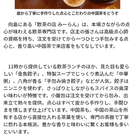
皮から丁寧に手作りした点心とこだわりの中国茶をどうぞ
向島にある「飲茶の店 みーらん」は、本場さながらの点
心が味わえる飲茶専門店です。店主の張さんは高級点心師
の資格を持ち、注文を受けてから一つひとつ手包みする点
心と、香り高い中国茶で来店客をもてなしています。
11時から提供している飲茶ランチのほか、見た目も愛ら
しい「金魚餃子」、特製スープでじっくり煮込んだ「中華
粥」、八角が香る「手包み焼き餃子」などが人気。餃子は
ニンニクを使わず、さっぱりとしながらもスパイスの奥深
い味わいが特徴です。小籠包は注文を受けてから包み、出
来立て熱々を提供。点心はすべて皮から手作りし、手間ひ
まを惜しまず仕上げています。中国茶も、中国の茶山を所
有する店から直接仕入れる茶葉を使い、専門の茶器で丁寧
に煎れる本格派。豊かな香りと味わいに驚くお客様も多い
といいます。