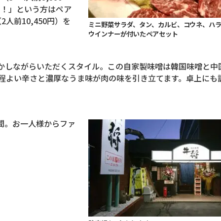
い！」という方はペア
（
2
人前
10,450
円）を
ミニ野菜サラダ、タン、カルビ、コウネ、ハ
ウインナーが付いたペアセット
かしながらいただくスタイル。この自家製味噌は韓国味噌と中
程よい辛さと濃厚なうま味が肉の味を引き立てます。卓上にも
間。お一人様からファ