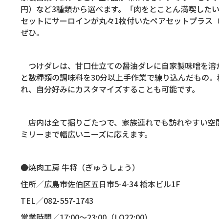
円）など
3
種類から選べます。「肉をとことん満喫した
セットにサーロインが丸々
1
枚付いたペアセットプラス
ぜひ。
つけダレは、甘口仕立ての醤油ダレに自家製味噌を溶
と数種類の調味料を
30
分以上手作業で練り込んだもの。
れ、自分好みにカスタマイズすることも可能です。
店内は全て掘りごたつで、家族連れでも訪れやすい空
ミリーまで幅広いニーズに応えます。
●焼肉工房 牛将（ぎゅうしょう）
住所／広島市佐伯区五日市
5-4-34
橋本ビル
1F
TEL
／
082-557-1743
営業時間／
17:00
～
23:00
（
LO22:00
）