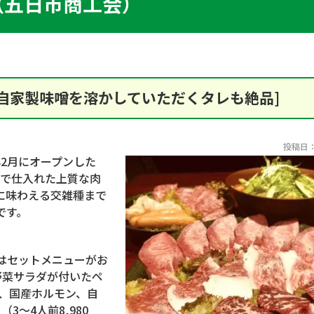
（五日市商工会）
自家製味噌を溶かしていただくタレも絶品]
投稿日：2
年
2
月にオープンした
で仕入れた上質な肉
に味わえる交雑種まで
です。
はセットメニューがお
野菜サラダが付いたペ
、国産ホルモン、自
ト（
3
～
4
人前
8,980