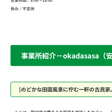
営業時間／
8:00
～
18:00
休み／不定休
事業所紹介－okadasasa
[のどかな田園風景に佇む一軒の古民家
ここは、築
90
年の趣ある古民家を改装したカフェ。一