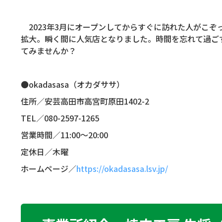
2023
年
3
月にオープンしてからすぐに訪れた人がこぞ
拡大。瞬く間に人気店となりました。時間を忘れて過ご
てみませんか？
●okadasasa
（オカダササ）
住所／安芸高田市高宮町原田
1402-2
TEL
／
080-2597-1265
営業時間／
11:00
～
20:00
定休日／木曜
ホームページ／
https://okadasasa.lsv.jp/