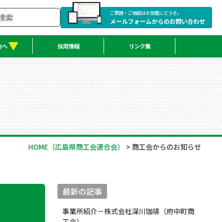
ご質問・ご相談はお気軽にどうぞ。
メールフォームからのお問い合わせ
方へ
採用情報
リンク集
HOME
（広島県商工会連合会）
>
商工会からのお知らせ
最新の記事
事業所紹介－株式会社深川珈琲（府中町商
工会）