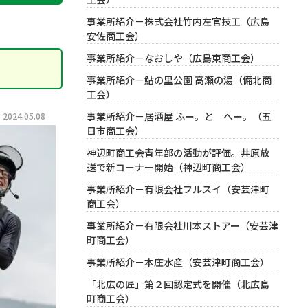
事業所紹介－株式会社竹内左官技工（広島
安佐商工会）
事業所紹介－なおしや（広島東商工会）
事業所紹介－鮎の里公園 高瀬の湯（備北商
工会）
事業所紹介－居酒屋 ふー。と へー。（五
024.05.08
日市商工会）
神辺町商工会青年部の活動が評価。井原放
送で新コーナー開始（神辺町商工会）
事業所紹介－有限会社フルスイ（安芸津町
商工会）
事業所紹介－有限会社川本ストアー（安芸津
町商工会）
事業所紹介－本庄水産（安芸津町商工会）
「北広の匠」第２回認定式を開催（北広島
町商工会）