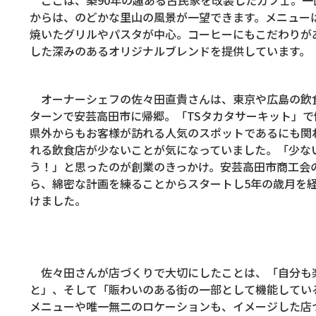
からは、のどかな里山の風景が一望できます。メニュー
焼いたグリルやパスタが中心。コーヒーにもこだわりが
した深みのあるオリジナルブレンドを提供しています。
オーナーシェフの佐々田直貴さんは、東京や広島の飲
ターンで安芸高田市に帰郷。「
TS
タカタサーキット」で
県外からもお客様が訪れる人気のスポットであるにも関
れる飲食店が少ないことが気になっていました。「少な
う！」と思ったのが創業のきっかけ。安芸高田市商工会
ら、綿密な計画を練ることからスタートし
5
年の歳月を
けました。
佐々田さんが店づくりで大切にしたことは、「自分も
と」、そして「賑わいのある街の一部として機能してい
メニューや唯一無二のロケーションも、イメージした店