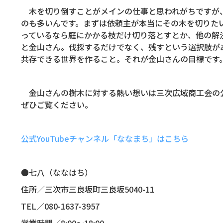
木を切り倒すことがメインの仕事と思われがちですが
のも多いんです。まずは依頼主が本当にその木を切りた
っているなら庭にかかる枝だけ切り落とすとか、他の解
と金山さん。伐採するだけでなく、残すという選択肢が
共存できる世界を作ること。それが金山さんの目標です
金山さんの樹木に対する熱い想いは三次広域商工会の
ぜひご覧ください。
公式
YouTube
チャンネル「ななまち」はこちら
●七八（ななはち）
住所／三次市三良坂町三良坂
5040-11
TEL
／
080-1637-3957