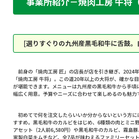
事業所紹介－焼肉工房 牛将
[選りすぐりの九州産黒毛和牛に舌鼓。
前身の「焼肉工房 匠」の店長が店を引き継ぎ、
2024
「焼肉工房 牛将」。この道
20
年以上の大将が、確かな目
が堪能できます。メニューは九州産の黒毛和牛から手頃
幅広く用意。予算やニーズに合わせて楽しめるのも魅力
初めてで何を注文したらいいか分からないという方に
すすめ。黒毛和牛のカルビをはじめ、
6
種類の肉とミニ
アセット（
2
人前
6,580
円）や黒毛和牛のカルビ、霧島豚
家製白菜キムチなど、全
7
品が味わえるファミリーセッ