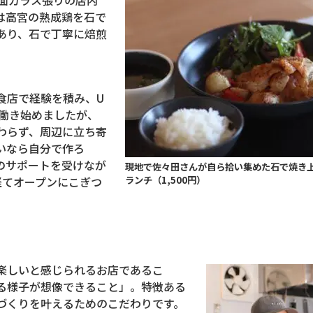
は高宮の熟成鶏を石で
あり、石で丁寧に焙煎
食店で経験を積み、
U
働き始めましたが、
わらず、周辺に立ち寄
いなら自分で作ろ
のサポートを受けなが
現地で佐々田さんが自ら拾い集めた石で焼き
ランチ（1,500円）
経てオープンにこぎつ
楽しいと感じられるお店であるこ
る様子が想像できること」。特徴ある
づくりを叶えるためのこだわりです。