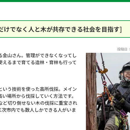
だけでなく人と木が共存できる社会を目指す]
投稿日：2
る金山さん。管理ができなくなってし
使えるまで育てる造林・育林も行って
という技術を使った高所伐採。メイン
高い場所から伐採していく方法です。
など切り倒せない木の伐採に重宝され
三次市内でも数人しかできる人がいま