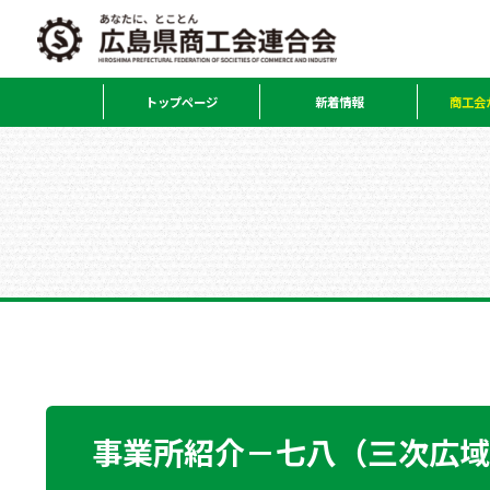
トップページ
新着情報
商工会
事業所紹介－七八（三次広域