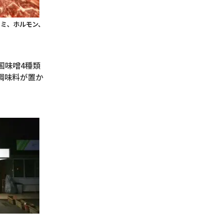
ラミ、ホルモン、
国味噌
4
種類
調味料が置か