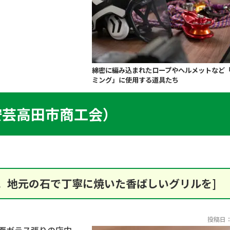
綿密に編み込まれたロープやヘルメットなど
ミング」に使用する道具たち
（安芸高田市商工会）
。地元の石で丁寧に焼いた香ばしいグリルを]
投稿日：2
面ガラス張りの店内