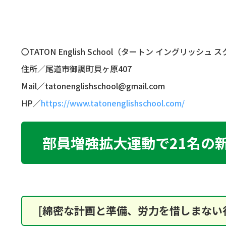
〇TATON English School（タートン イングリッシュ 
住所／尾道市御調町貝ヶ原407
Mail／tatonenglishschool@gmail.com
HP／
https://www.tatonenglishschool.com/
部員増強拡大運動で21名の
[綿密な計画と準備、労力を惜しまない