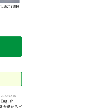
直に過ごす島時
022.02.16
lish
日常会話からビ