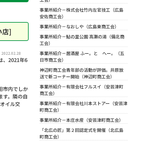
事業所紹介－株式会社竹内左官技工（広島
安佐商工会）
事業所紹介－なおしや（広島東商工会）
店]
事業所紹介－鮎の里公園 高瀬の湯（備北商
工会）
事業所紹介－居酒屋 ふー。と へー。（五
022.02.28
2021年6
日市商工会）
神辺町商工会青年部の活動が評価。井原放
送で新コーナー開始（神辺町商工会）
事業所紹介－有限会社フルスイ（安芸津町
田市内でしか
商工会）
ます。隣の自
事業所紹介－有限会社川本ストアー（安芸津
“オイル交
町商工会）
事業所紹介－本庄水産（安芸津町商工会）
「北広の匠」第２回認定式を開催（北広島
町商工会）