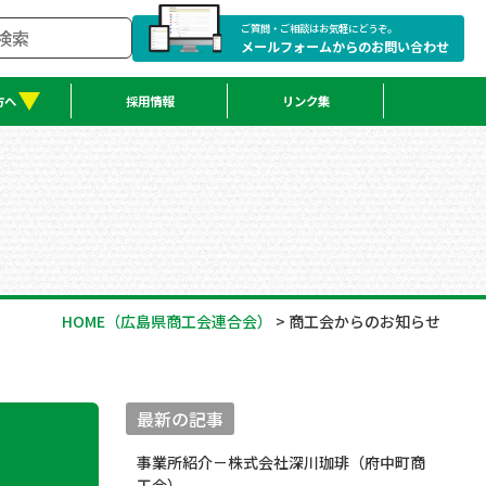
ご質問・ご相談はお気軽にどうぞ。
メールフォームからのお問い合わせ
方へ
採用情報
リンク集
HOME
（広島県商工会連合会）
>
商工会からのお知らせ
最新の記事
事業所紹介－株式会社深川珈琲（府中町商
工会）