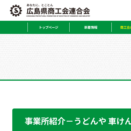
トップページ
新着情報
商工会
事業所紹介－うどんや 車け