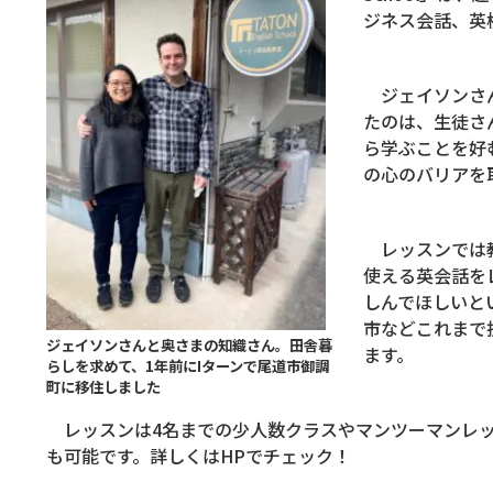
ジネス会話、英
ジェイソンさん
たのは、生徒さ
ら学ぶことを好
の心のバリアを
レッスンでは教
使える英会話を
しんでほしいと
市などこれまで
ジェイソンさんと奥さまの知織さん。田舎暮
ます。
らしを求めて、1年前にIターンで尾道市御調
町に移住しました
レッスンは4名までの少人数クラスやマンツーマンレッ
も可能です。詳しくはHPでチェック！