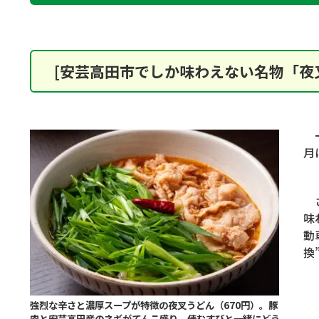
[安芸高田市でしか味わえない名物「夜
一
月
さ
味
動
換
強烈な辛さと濃厚スープが特徴の夜叉うどん（670円）。豚
肉と安芸高田産のネギがてんこ盛り。俵むすびと一緒にどう