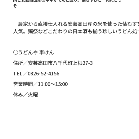
ぞ
農家から直接仕入れる安芸高田産の米を使った俵むす
人気。獺祭などこだわりの日本酒も揃う珍しいうどん処
○うどんや 車けん
住所／安芸高田市八千代町上根27-3
TEL／0826-52-4156
営業時間／11:00～15:00
休み／火曜