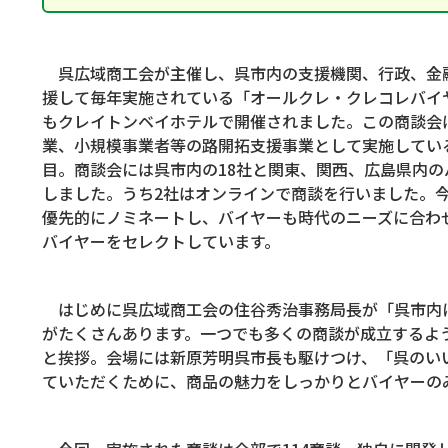
呉広域商工会が主催し、呉市内の支援機関、行政、金
援して毎年実施されている「オールクレ・クレコレバイ
もクレイトンベイホテルで開催されました。この商談会
業、小規模事業者等の路開拓支援事業として実施してい
目。商談会には呉市内の
18
社と関東、関西、広島県内の
しました。うち
2
社はオンラインで商談を行いました。
優先的にノミネートし、バイヤーも時代のニーズに合わ
バイヤーをセレクトしています。
はじめに呉広域商工会の住谷秀治事務局長が「呉市内
がたくさんあります。一つでも多くの商談が成立するよ
と挨拶。会場には新原芳明呉市長も駆けつけ、「呉のい
ていただくために、商品の魅力をしっかりとバイヤーの