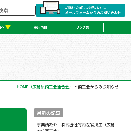
ご質問・ご相談はお気軽にどうぞ。
メールフォームからのお問い合わせ
方へ
採用情報
リンク集
HOME
（広島県商工会連合会）
>
商工会からのお知らせ
最新の記事
事業所紹介－株式会社竹内左官技工（広島
安佐商工会）