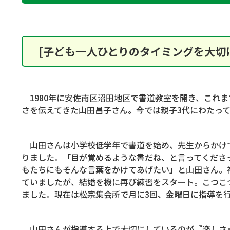
[子ども一人ひとりのタイミングを大切
1980
年に安佐南区沼田地区で書道教室を開き、これま
さを伝えてきた山田昌子さん。今では親子
3
代にわたっ
山田さんは小学校低学年で書道を始め、先生からかけ
りました。「目が覚めるような書だね、と言ってくださ
もたちにもそんな言葉をかけてあげたい」と山田さん。
ていましたが、結婚を機に再び練習をスタート。こつこ
ました。現在は松宗集会所で月に
3
回、金曜日に指導を
山田さんが指導する上で大切にしているのが『楽しさ