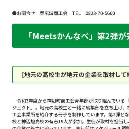
●お問合せ 呉広域商工会
TEL
0823-70-5660
「Meetsかんなべ」第2弾
[地元の高校生が地元の企業を取材して紹
令和
3
年度から神辺町商工会青年部が取り組んでいる
ジェクト」。地元の高校生と一緒に編集部を立ち上げ、
工会事業所を紹介する冊子を制作しています。第
2
弾と
校と神辺旭高校の有志
19
人が参加。生徒が取材を担当し
の企業の魅力に迫っています。青年部はスケジュール調