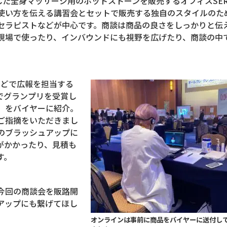
した全身マッサージ用のホットストーンを販売するオフィス
SE
使い方を伝える講習会とセットで販売する独自のスタイルのた
セラピストなどが中心です。商談は商品の良さをしっかりと伝
現場で使ったり、インバウンドにも視野を広げたり、商談の中
んどで広報を担当する
でグランプリを受賞し
」をバイヤーに紹介。
ご指摘をいただきまし
のブラッシュアップに
がかかったり、見積も
す。
今回の商談会を販路開
アップにも繋げてほし
オンラインは事前に商品をバイヤーに送付し