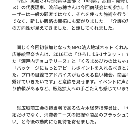
今回、実施された商談は全部で
114
商談。独自に開発
ヌ）の代表理事、渡部志穂さんは今回商談会に初参加。
ーザーは一般の顧客ではなく、それを使った施術を行う
でなく、新しい販路の開拓にも繋がりました。「介護の
の方向性が見えてきました」と話してくれました。
同じく今回初参加となった
NPO
法人地域ネット くれ
広兼絵里奈さんは、
2016
年の「ひろしま
S-1
サミット」
た「瀬戸内チョコテリーヌ」と「くろまめびわのはちゃ
「パッケージにもっとアピールポイントを入れるべきと
た。プロの目線でアドバイスがもらえる良い機会。商品
繋げていきたいです」と意欲を見せます。イベントに声
り依頼があるなど、販路拡大への手ごたえも感じていま
呉広域商工会の担当者である佐々木経営指導員は、「
拓だけでなく、消費者ニーズの把握や商品のブラッシュ
い」と今後の動向にも期待を寄せました。