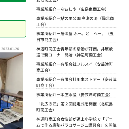
事業所紹介－なおしや（広島東商工会）
事業所紹介－鮎の里公園 高瀬の湯（備北商
工会）
事業所紹介－居酒屋 ふー。と へー。（五
日市商工会）
神辺町商工会青年部の活動が評価。井原放
023.01.26
送で新コーナー開始（神辺町商工会）
事業所紹介－有限会社フルスイ（安芸津町
商工会）
事業所紹介－有限会社川本ストアー（安芸津
町商工会）
事業所紹介－本庄水産（安芸津町商工会）
「北広の匠」第２回認定式を開催（北広島
町商工会）
神辺町商工会女性部が道上小学校で「デニ
ムで作る廉塾バラコサージュ講習会」を開催