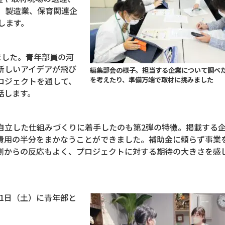
、製造業、保育関連企
します。
ました。青年部員の河
新しいアイデアが飛び
編集部会の様子。担当する企業について調べ
を考えたり、準備万端で取材に挑みました
ロジェクトを通して、
話します。
自立した仕組みづくりに着手したのも第
2
弾の特徴。掲載する
費用の半分をまかなうことができました。補助金に頼らず事業
側からの反応もよく、プロジェクトに対する期待の大きさを感
1
日（土）に青年部と