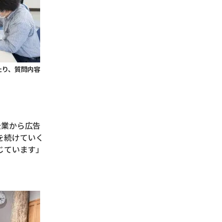
たり、質問内容
企業から広告
を続けていく
じています」