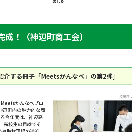
ました
が完成！（神辺町商工会）
介する冊子「Meetsかんなべ」の第2弾]
投稿日：2
「
Meets
かんなべプロ
神辺町内の魅力的な商
なる今年度は、神辺高
、高校生の目線でそ
整や取材現場の送迎、