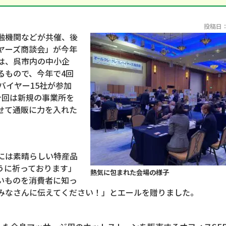
投稿日：2
融機関などが共催、後
ヤーズ商談会」が今年
は、呉市内の中小企
るもので、今年で
4
回
バイヤー
15
社が参加
今回は新規の事業所を
せて通販に力を入れた
には素晴らしい特産品
うに祈っております」
熱気に包まれた会場の様子
いものを消費者に知っ
みなさんに伝えてください！」とエールを贈りました。