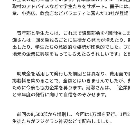
取材のアドバイスなどで学生たちをサポート。冊子には
業、小売店、飲食店などバラエティに富んだ
10
社が登場
青年部と学生たちは、これまで編集部会を
4
回開催し
瀬さんは「回を重ねるごとに生徒から発言が増えたり、
出したり、学生たちの意欲的な姿勢が印象的でした。プ
地元の企業に興味をもってもらえたらうれしいです」と
助成金を活用して発行した前回とは異なり、費用面で
掲載料を集めることで、全額とはいきませんでしたが、
ために今後も協力企業を募ります。河瀬さんは、「企業
と来年度の発行に向けて自信をのぞかせます。
前回の
8,500
部から増刷し、今回は
1
万部を発行。
1
月
2
生徒たちがフジグラン神辺などで配布しました。