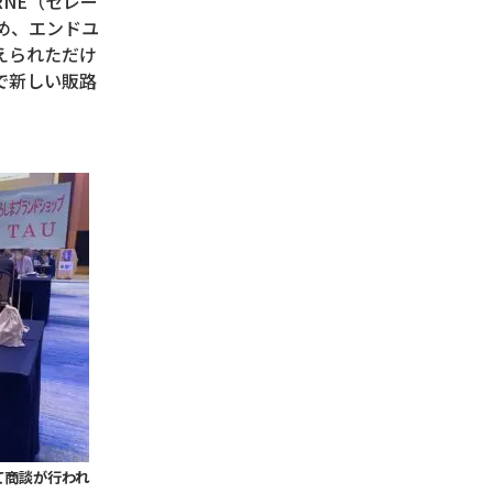
RNE
（セレー
め、エンドユ
えられただけ
で新しい販路
て商談が行われ