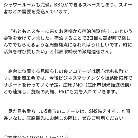
シャワールームも完備。
BBQ
ができるスペースもあり、スキー
客などの需要を見込んでいます。
「もともとスキーに来たお客様から宿泊施設がほしいという
要望を受けていました。宿泊することで
2
日目も高野町で楽し
んででもらえるような周遊拠点になれればうれしいです。町に
活気を呼び戻したい」と代表取締役の瀬尾達徳さん。
高台に位置する見晴らしの良いコテージは居心地も抜群で
す。備北商工会では、今後ビジネスマッチングや販路開拓等で
サポートを行っていく予定。庄原
DMO
（庄原市観光推進機構）
とも連携し、施設の周知、
PR
にも力を入れていきます。
見た目も愛らしい
5
角形のコテージは、
SNS
映えすること間
違いなし。庄原観光にお越しの際は、ぜひご利用ください。
○株式会社
NOSON
（ノーソン）