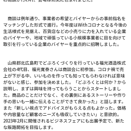
商談は例年通り、事業者の希望とバイヤーからの事前指名を
マッチングした形式で進行。今年度は
With
コロナとなる今後の
生活様式を見据え、百貨店などの小売りに力を入れている企業
のバイヤーや、地域で頑張っている小規模事業者に目を向けて
取引を行っている企業のバイヤーを重点的に招聘しました。
山県郡北広島町でどぶろくづくりを行っている福光酒造株式
会社の
4
代目、福光寛泰さんは商談会に初参加。コロナ禍で売
上が下がる中、いいものを作っても知ってもらわなければ意味
がないと感じ、参加を決めました。「どぶろくとは何か？から
説明し、まずは興味を持ってもらうことからスタートしまし
た。商品のことだけでなく、その裏側にあるストーリーや作り
手の思いも一緒に伝えることができて良かった」と話します。
また「新しい視点でアドバイスがもらえる点もよかった。価格
や内容量など顧客のニーズも吸収していきたい」と意欲的。
2023
年
2
月に開催されるビジネスフェアにも出展予定で、新た
な販路開拓を目指します。