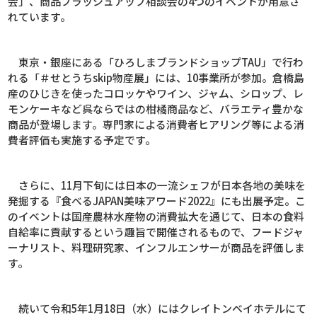
会」、商品ブラッシュアップ相談会の
4
つのイベントが用意さ
れています。
東京・銀座にある「ひろしまブランドショップ
TAU
」で行わ
れる「＃せとうち
skip
物産展」には、
10
事業所が参加。倉橋島
産のひじきを使ったコロッケやワイン、ジャム、シロップ、レ
モンケーキなど呉ならではの柑橘商品など、バラエティ豊かな
商品が登場します。専門家による消費者ヒアリング等による消
費者評価も実施する予定です。
さらに、
11
月下旬には日本の一流シェフが日本各地の美味を
発掘する『食べる
JAPAN
美味アワード
2022
』にも出展予定。こ
のイベントは国産農林水産物の消費拡大を通じて、日本の食料
自給率に貢献するという趣旨で開催されるもので、フードジャ
ーナリスト、料理研究家、インフルエンサーが商品を評価しま
す。
続いて令和
5
年
1
月
18
日（水）にはクレイトンベイホテルにて