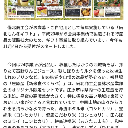
備北商工会がお歳暮・ご自宅用として毎年実施している「備
北もん冬ギフト」。平成
20
年から会員事業所で製造される特産
品の販路拡大のため、ギフト事業に取り組んでいます。今年も
11
月
4
日から受付がスタートしました。
今回は
24
事業所が出品し、収穫したばかりの西城新そば、搾
りたて高野りんごジュース、朝しぼりのミルクを使った牧場生
まれのプリンなど、旬の味覚や自慢の逸品が勢ぞろい。初登場
の「庄原産【新米食べくらべ】」は、備北商工会農林水産業部
会のオリジナル限定セットです。庄原市は県内一の生産量を誇
る米処。昼夜の寒暖差が大きく、特に標高の高い地域は良質で
おいしい米ができると言われています。中国山地の山々から流
れ出る清らかな水で育った、源流ホタル米（コシヒカリ）、宝
郷米（コシヒカリ）、健康こだわり米（コシヒカリ）、田んぼ
のミライ（コシヒカリ）、耕畜連携米（あきたこまち）、和牛
の里のあきさかり（アキサカリ）、油木のしずく（ひとめぼ