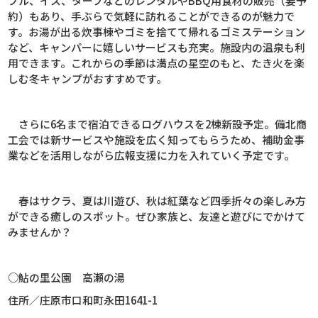
ブル、イス、ターフなどのレンタルや
BBQ
用食材の販売（要予
約）もあり、手ぶらで気軽に訪れることができるのが魅力で
す。お湯が出る炊事棟やゴミを捨てて帰れるゴミステーション
など、キャンパーに嬉しいサービスも充実。施設内の温泉も利
用できます。これからの季節は満点の星空のもと、たき火を楽
しむ冬キャンプがおすすめです。
さらに
6
名まで宿泊できるログハウスを
2
棟新設予定。備北商
工会では新サービスや施設を広く知ってもらうため、補助金事
業などを活用しながら広報支援に力を入れていく予定です。
春はサクラ、夏は川遊び、秋は紅葉など四季折々の楽しみ方
ができる癒しのスポット。ぜひ家族と、友達と遊びにでかけて
みませんか？
○鮎の里公園 高瀬の湯
住所／庄原市口和町永田
1641-1