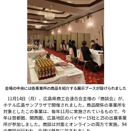
会場の中央には各事業所の商品を紹介する展示ブースが設けられました
11
月
14
日（月）、広島県商工会連合会主催の「商談会」が、
ホテル広島サンプラザで開催されました。商品関係の事業所を
対象としたこの事業は、毎年
11
月に実施されているもので、今
年は首都圏、関西圏、広島地区のバイヤー
15
社と
25
の出展事業
所が参加しました。商談は対面とオンラインの両方で実施。
94
の商談が行われ、会場は熱気に包まれました。