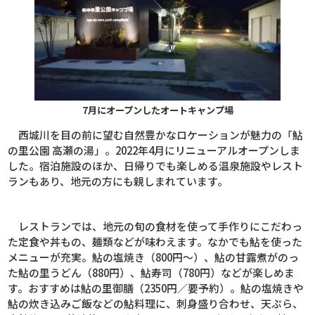
7月にオープンしたオートキャンプ場
西城川を目の前に望む自然豊かなロケーションが魅力の「鮎
の里公園 高瀬の湯」。
2022
年
4
月にリニューアルオープンしま
した。宿泊施設のほか、日帰りでも楽しめる温泉施設やレスト
ランもあり、地元の方にも親しまれています。
レストランでは、地元の旬の食材を使って手作りにこだわっ
た定食や丼もの、麺類などが味わえます。なかでも鮎を使った
メニューが充実。鮎の塩焼き（
800
円～）、鮎の甘露煮がのっ
た鮎の里うどん（
880
円）、鮎寿司（
780
円）などが楽しめま
す。おすすめは鮎の里御膳（
2350
円／要予約）。鮎の塩焼きや
鮎の炊き込みご飯などの鮎料理に、刺身盛り合わせ、天ぷら、