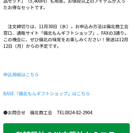
品セット」（
5,400
円）も用意。お値段以上のアイテムが入っ
たお得なセットです。
注文締切りは、
11
月
30
日（水）。お申込み方法は備北商工会
窓口、通販サイト「備北もんギフトショップ」、
FAX
の
3
通り。
この機会に、ぜひ備北の味覚をお楽しみください！発送は
12
月
12
日（月）からの予定です。
申込用紙はこちら
BASE「備北もんギフトショップ」はこちら
●お問合せ 備北商工会
TEL0824-82-2904