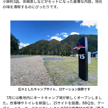
小鉢約
3
品、茶碗蒸しなどがセットになった豪華な内容。地元
の味を満喫するのにぴったりです。
広々としたキャンプサイト。ロケーション抜群です
7
月には敷地内にオートキャンプ場が新しくオープンしまし
た。炊事棟やトイレを新設し、
15
サイトを設置。
BBQ
台、テー