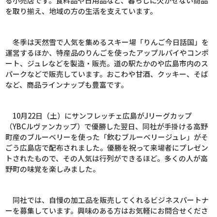
る小売店です。食料品や日用品など、暮らしに欠かせない商品
を取り揃え、地域の方の生活を支えています。
冬季は天然雪で人気を集めるスキー場「りんご今日話国」を
運営するほか、特産品のりんごを使ったアップルパイやコンポ
ート、ジュレなどを製造・販売。道の駅たかのや広島市内のス
パークなどで販売しています。おこわや甘酒、クッキー、そば
など、商品ラインナップも豊富です。
10
月
22
日（土）にサンフレッチェ広島が
J
リーグカップ
（
YBC
ルヴァンカップ）で優勝した翌日、同社が手掛ける高野
町産のブルーベリーを使った「飲むブルーベリージュレ」がそ
ごう広島店で配布されました。優勝を祝って来場者にプレゼン
トされたもので、その人気は行列ができるほど。多くの人が高
野町の味覚を楽しみました。
同社では、自慢の加工品を販売してくれるビジネスパートナ
ーを募集しています。興味のある方はお気軽にお問合せくださ