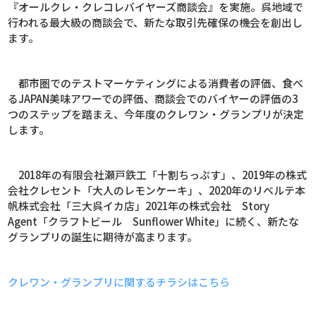
『オールクレ・クレコレバイヤーズ商談会』を実施。呉地域で
行われる最大級の商談会で、新たな取引先確保の機会を創出し
ます。
都市圏でのテストマーケティングによる消費者の評価、食べ
る
JAPAN
美味アワーでの評価、商談会でのバイヤーの評価の
3
つのステップを踏まえ、今年度のクレワン・グランプリが決定
します。
2018年の有限会社瀬戸鉄工「十割ちっぷす」、
2019
年の株式
会社クレセント「大人のレモンケーキ」、
2020
年のリベルテ本
帆株式会社「三大呉イカ店」
2021
年の株式会社
Story
Agent
「クラフトビール
Sunflower White
」に続く、新たな
グランプリの誕生に期待が高まります。
クレワン・グランプリに関するチラシはこちら