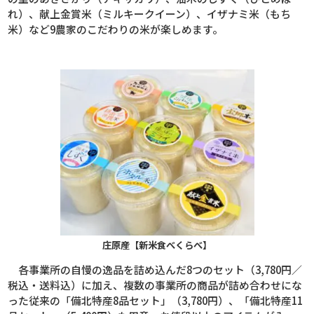
れ）、献上金賞米（ミルキークイーン）、イザナミ米（もち
米）など
9
農家のこだわりの米が楽しめます。
庄原産【新米食べくらべ】
各事業所の自慢の逸品を詰め込んだ
8
つのセット（
3,780
円／
税込・送料込）に加え、複数の事業所の商品が詰め合わせにな
った従来の「備北特産
8
品セット」（
3,780
円）、「備北特産
11