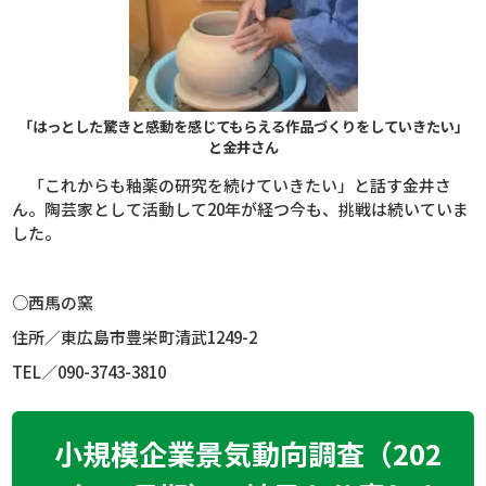
「はっとした驚きと感動を感じてもらえる作品づくりをしていきたい」
と金井さん
「これからも釉薬の研究を続けていきたい」と話す金井さ
ん。陶芸家として活動して
20
年が経つ今も、挑戦は続いていま
した。
○西馬の窯
住所／東広島市豊栄町清武
1249-2
TEL／
090-3743-3810
小規模企業景気動向調査（202