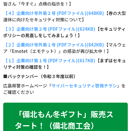
皆さん「今すぐ」点検の指示を！】
【４】企業向け号外第２号 (PDFファイル)(648KB)
【春の大型
連休に向けたセキュリティ対策について】
【３】企業向け第２号 (PDFファイル)(624KB)
【セキュリティ
ポリシーの見直しをしてみましょう！】
【２】企業向け号外第１号 (PDFファイル)(842KB)
【マルウェ
ア「Emotet（エモテット）」の感染が再び拡大中！​】
【１】企業向け第１号 (PDFファイル)(617KB)
【まずはセキュ
リティ対策の確認を！】
■バックナンバー（令和３年度以前）
広島県警ホームページ「
サイバーセキュリティ啓発チラシ
」を
ご確認ください
「備北もん冬ギフト」販売ス
タート！（備北商工会）