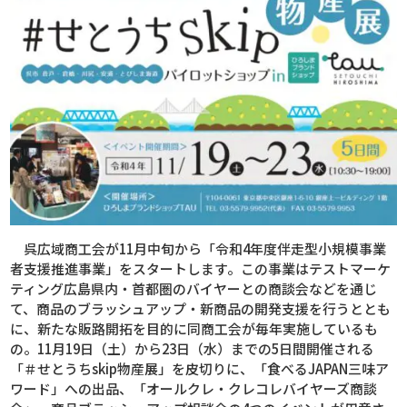
呉広域商工会が
11
月中旬から「令和
4
年度伴走型小規模事業
者支援推進事業」をスタートします。この事業はテストマーケ
ティング広島県内・首都圏のバイヤーとの商談会などを通じ
て、商品のブラッシュアップ・新商品の開発支援を行うととも
に、新たな販路開拓を目的に同商工会が毎年実施しているも
の。
11
月
19
日（土）から
23
日（水）までの
5
日間開催される
「＃せとうち
skip
物産展」を皮切りに、「食べる
JAPAN
三味ア
ワード」への出品、「オールクレ・クレコレバイヤーズ商談