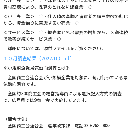
＜建 設 業＞ ◇…深刻な人手不足による売り上げの停滞や
資材高騰により、採算のとれない建設業…◇
＜小 売 業＞ ◇…仕入値の高騰と消費者の購買意欲の鈍化
から、資金繰りに苦慮する小売業…◇
＜サービス業＞ ◇…観光客と外出需要の増加から、３期連続
で改善が続くサービス業…◇
詳細については、添付ファイルをご覧ください。
１０月調査結果（2022.10）pdf
≪小規模企業景気動向調査とは≫
全国商工会連合会が小規模企業を対象に、毎月行っている景
気動向調査です。
全国約300商工会の経営指導員による選択記入方式の調査
で、広島県では9商工会で実施しています。
（問合せ先）
全国商工会連合会 産業政策課 電話03-6268-0085