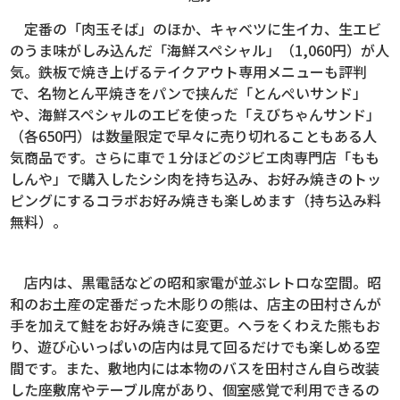
定番の「肉玉そば」のほか、キャベツに生イカ、生エビ
のうま味がしみ込んだ「海鮮スペシャル」（1,060円）が人
気。鉄板で焼き上げるテイクアウト専用メニューも評判
で、名物とん平焼きをパンで挟んだ「とんぺいサンド」
や、海鮮スペシャルのエビを使った「えびちゃんサンド」
（各650円）は数量限定で早々に売り切れることもある人
気商品です。さらに車で１分ほどのジビエ肉専門店「もも
しんや」で購入したシシ肉を持ち込み、お好み焼きのトッ
ピングにするコラボお好み焼きも楽しめます（持ち込み料
無料）。
店内は、黒電話などの昭和家電が並ぶレトロな空間。昭
和のお土産の定番だった木彫りの熊は、店主の田村さんが
手を加えて鮭をお好み焼きに変更。ヘラをくわえた熊もお
り、遊び心いっぱいの店内は見て回るだけでも楽しめる空
間です。また、敷地内には本物のバスを田村さん自ら改装
した座敷席やテーブル席があり、個室感覚で利用できるの