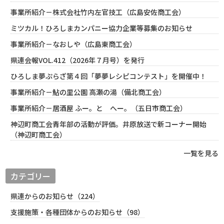
事業所紹介－株式会社竹内左官技工（広島安佐商工会）
ミツカル！ひろしまカンパニー協力企業等募集のお知らせ
事業所紹介－なおしや（広島東商工会）
県連会報VOL.412（2026年７月号）を発行
ひろしま夢ぷらざ第４回「夢夢レシピコンテスト」を開催中！
事業所紹介－鮎の里公園 高瀬の湯（備北商工会）
事業所紹介－居酒屋 ふー。と へー。（五日市商工会）
神辺町商工会青年部の活動が評価。井原放送で新コーナー開始
（神辺町商工会）
一覧を見る
カテゴリー
県連からのお知らせ（224）
支援施策・各種団体からのお知らせ（98）