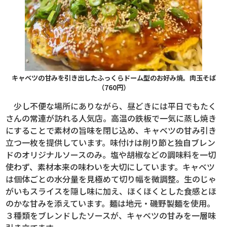
キャベツの甘みを引き出したふっくらドーム型のお好み焼。肉玉そば
（760円）
少し不便な場所にありながら、昼どきには平日でもたく
さんの常連が訪れる人気店。高温の鉄板で一気に蒸し焼き
にすることで素材の旨味を閉じ込め、キャベツの甘み引き
立つ一枚を提供しています。味付けは削り節と独自ブレン
ドのオリジナルソースのみ。塩や胡椒などの調味料を一切
使わず、素材本来の味わいを大切にしています。キャベツ
は個体ごとの水分量を見極めて切り幅を微調整。生のじゃ
がいもスライスを隠し味に加え、ほくほくとした食感とほ
のかな甘みを添えています。麺は地元・磯野製麺を使用。
３種類をブレンドしたソースが、キャベツの甘みを一層味