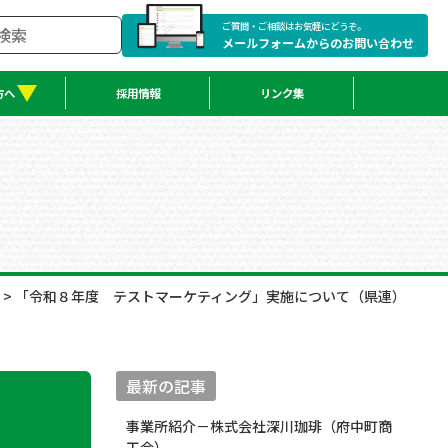
ご質問・ご相談はお気軽にどうぞ。
メールフォームからのお問い合わせ
方へ
採用情報
リンク集
>
「令和８年度 テストマーケティング」実施について（県連）
最新の記事
事業所紹介－株式会社深川珈琲（府中町商
工会）