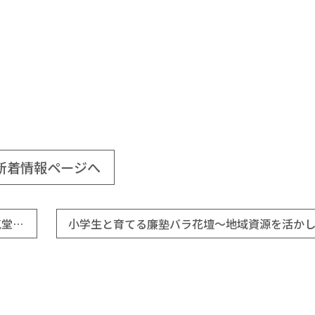
新着情報ページへ
事業所紹介－KODAIRA式ペリネケアサロン広島・元気堂（祇園町商工会）