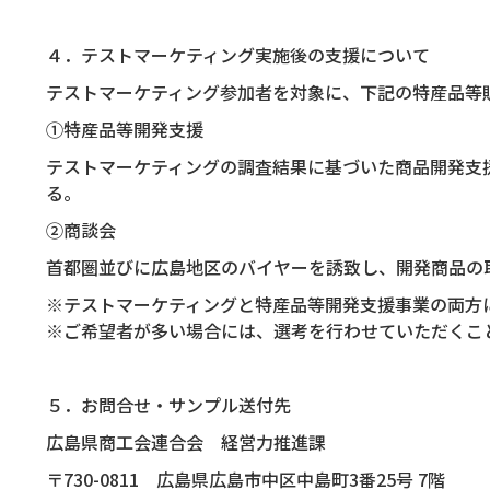
４．テストマーケティング実施後の支援について
テストマーケティング参加者を対象に、下記の特産品等
①特産品等開発支援
テストマーケティングの調査結果に基づいた商品開発支
る。
②商談会
首都圏並びに広島地区のバイヤーを誘致し、開発商品の
※テストマーケティングと特産品等開発支援事業の両方
※ご希望者が多い場合には、選考を行わせていただくこ
５．お問合せ・サンプル送付先
広島県商工会連合会 経営力推進課
〒
730-0811
広島県広島市中区中島町
3
番
25
号
7
階