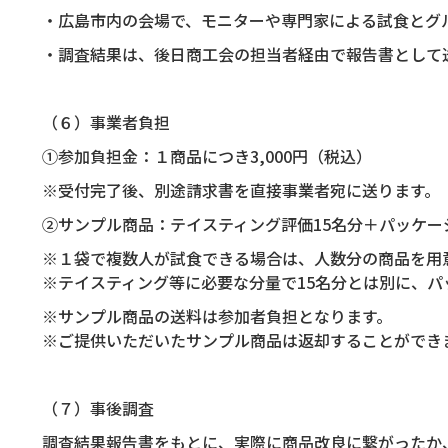
・広島市内の会場で、モニターや専門家による試食とグ
・調査結果は、後日商工会の担当者経由で報告書として
（６）事業者負担
①参加負担金：１商品につき
3,000
円（税込）
※受付完了後、別途請求書を直接事業者宛に送ります。
②サンプル商品：テイスティング評価
15
名分＋パッケー
※１袋で複数人が試食できる場合は、人数分の商品を用
※テイスティング等に必要な分量で
15
名分とは別に、パ
※サンプル商品の送料は参加者負担となります。
※ご提供いただいたサンプル商品は返却することができ
（７）事後調査
調査結果報告書をもとに、実際に商品改良に繋がったか