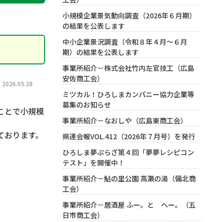
小規模企業景気動向調査（2026年６月期）
の結果を公表します
中小企業景況調査（令和８年４月～６月
期）の結果を公表します
事業所紹介－株式会社竹内左官技工（広島
安佐商工会）
026.05.28
ミツカル！ひろしまカンパニー協力企業等
募集のお知らせ
ことで小規模
事業所紹介－なおしや（広島東商工会）
ております。
県連会報VOL.412（2026年７月号）を発行
ひろしま夢ぷらざ第４回「夢夢レシピコン
テスト」を開催中！
事業所紹介－鮎の里公園 高瀬の湯（備北商
工会）
事業所紹介－居酒屋 ふー。と へー。（五
日市商工会）